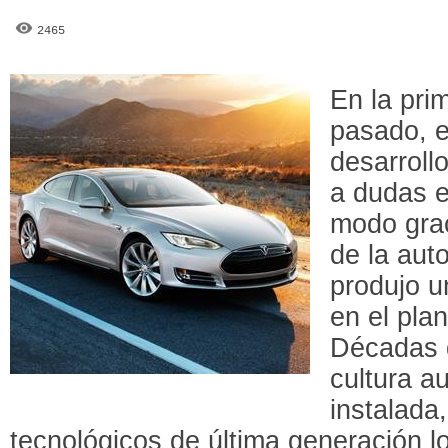
2465
En la pri
pasado, e
desarroll
a dudas e
modo grac
de la aut
produjo u
en el plan
Décadas 
cultura a
instalada
tecnológicos de última generación 