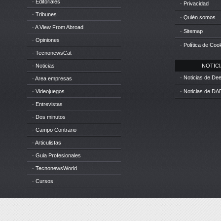
· Editoriales
· Privacidad
· Tribunes
· Quién somos
· A View From Abroad
· Sitemap
· Opiniones
· Política de Coo
· TecnonewsCat
· Noticias
NOTICIA
· Noticias de D
· Area empresas
· Videojuegos
· Noticias de DA
· Entrevistas
· Dos minutos
· Campo Contrario
· Articulistas
· Guia Profesionales
· TecnonewsWorld
· Cursos