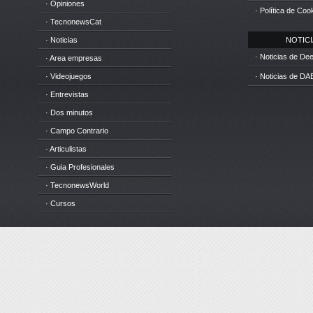
· Opiniones
· Política de Coo
· TecnonewsCat
· Noticias
NOTICIA
· Noticias de D
· Area empresas
· Videojuegos
· Noticias de DA
· Entrevistas
· Dos minutos
· Campo Contrario
· Articulistas
· Guia Profesionales
· TecnonewsWorld
· Cursos