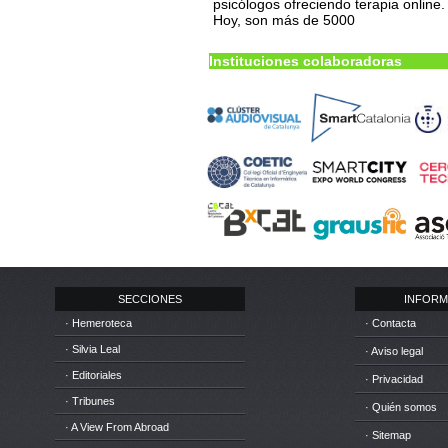
psicólogos ofreciendo terapia online.
Hoy, son más de 5000
Instituciones colaboradoras
SECCIONES
INFORM
· Hemeroteca
· Contacta
· Silvia Leal
· Aviso legal
· Editoriales
· Privacidad
· Tribunes
· Quién somos
· A View From Abroad
· Sitemap