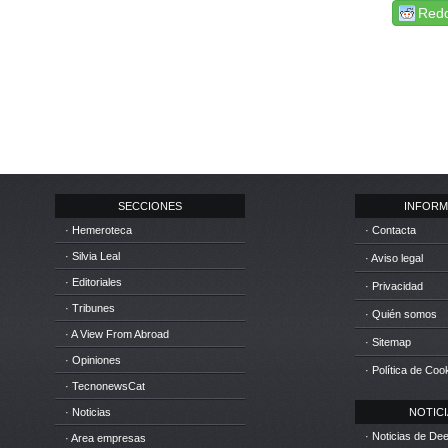
Redd
SECCIONES
INFORM
· Hemeroteca
· Contacta
· Silvia Leal
· Aviso legal
· Editoriales
· Privacidad
· Tribunes
· Quién somos
· A View From Abroad
· Sitemap
· Opiniones
· Política de Coo
· TecnonewsCat
· Noticias
NOTICIA
· Noticias de D
· Area empresas