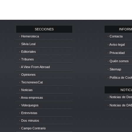
SECCIONES
INFORM
· Hemeroteca
· Contacta
· Silvia Leal
· Aviso legal
· Editoriales
· Privacidad
· Tribunes
· Quién somos
· A View From Abroad
· Sitemap
· Opiniones
· Política de Coo
· TecnonewsCat
· Noticias
NOTICIA
· Noticias de D
· Area empresas
· Videojuegos
· Noticias de DA
· Entrevistas
· Dos minutos
· Campo Contrario