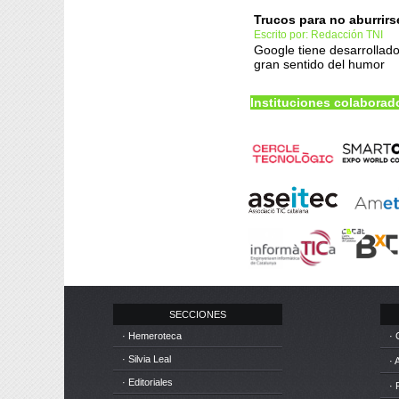
Trucos para no aburrirs
Escrito por: Redacción TNI
Google tiene desarrollad
gran sentido del humor
Instituciones colaborad
SECCIONES
· Hemeroteca
· 
· Silvia Leal
· 
· Editoriales
· 