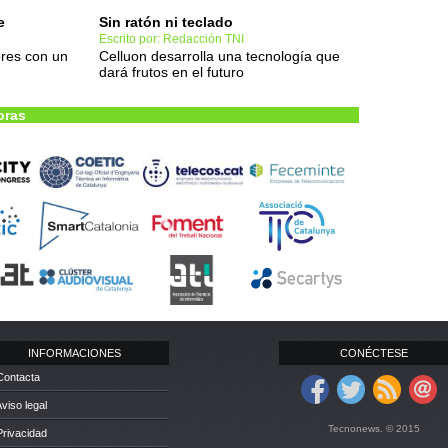
e
Sin ratón ni teclado
Escrito por: Redacción TNI
ores con un
Celluon desarrolla una tecnología que
dará frutos en el futuro
oras
INFORMACIONES
CONÉCTESE
Contacta
Aviso legal
Tecnonews. © 2015
Privacidad