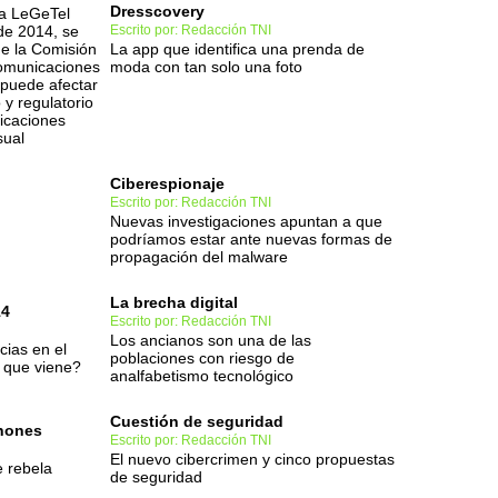
Dresscovery
va LeGeTel
de 2014, se
Escrito por: Redacción TNI
de la Comisión
La app que identifica una prenda de
comunicaciones
moda con tan solo una foto
puede afectar
 y regulatorio
nicaciones
sual
Ciberespionaje
Escrito por: Redacción TNI
Nuevas investigaciones apuntan a que
podríamos estar ante nuevas formas de
propagación del malware
La brecha digital
14
Escrito por: Redacción TNI
Los ancianos son una de las
cias en el
poblaciones con riesgo de
 que viene?
analfabetismo tecnológico
Cuestión de seguridad
phones
Escrito por: Redacción TNI
El nuevo cibercrimen y cinco propuestas
e rebela
de seguridad