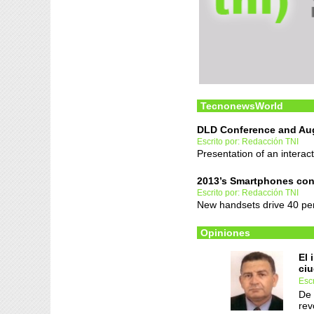
TecnonewsWorld
DLD Conference and Aug
Escrito por: Redacción TNI
Presentation of an intera
2013’s Smartphones con
Escrito por: Redacción TNI
New handsets drive 40 pe
Opiniones
El 
ci
Esc
De 
rev