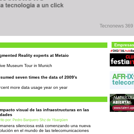
Tecnonews 369 
Empresas
mented Reality experts at Metaio
ctive Museum Tour in Munich
sumed seven times the data of 2009’s
rcent more data usage year on year
impacto visual de las infraestructuras en las
udades
rito por: Pedro Barquero Shz de Ybargüen
manera silenciosa está comenzando una nueva
olución en el mundo de las telecomunicaciones