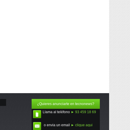
¿Quieres anunciarte en tecnonews?
Llama al teléfono
► 93 459 18 69
o envia un email
► clique aqui