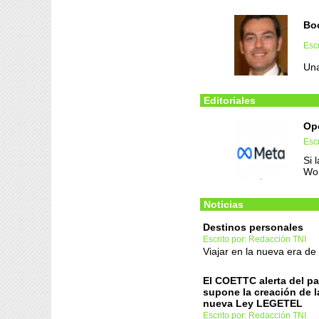
Boo
Escr
Una
Editoriales
Opo
Esc
Si 
Wor
Noticias
Destinos personales
Escrito por: Redacción TNI
Viajar en la nueva era de 
El COETTC alerta del pa
supone la creación de 
nueva Ley LEGETEL
Escrito por: Redacción TNI