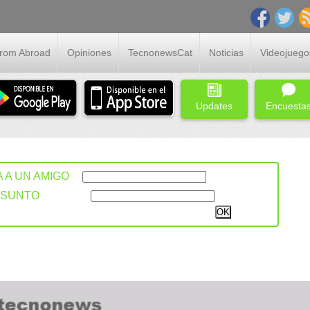
From Abroad
Opiniones
TecnonewsCat
Noticias
Videojuego
Updates
Encuesta
A A UN AMIGO
ASUNTO