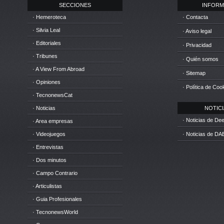
SECCIONES
INFORM
· Hemeroteca
· Contacta
· Silvia Leal
· Aviso legal
· Editoriales
· Privacidad
· Tribunes
· Quién somos
· A View From Abroad
· Sitemap
· Opiniones
· Política de Coo
· TecnonewsCat
· Noticias
NOTICIA
· Noticias de D
· Area empresas
· Videojuegos
· Noticias de DA
· Entrevistas
· Dos minutos
· Campo Contrario
· Articulistas
· Guia Profesionales
· TecnonewsWorld