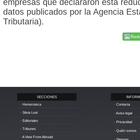
empresas que declararon esta reduc
datos publicados por la Agencia Est
Tributaria).
Redd
SECCIONES
INFORM
· Hemeroteca
· Contacta
· Silvia Leal
· Aviso legal
· Editoriales
· Privacidad
· Tribunes
· Quién somos
· A View From Abroad
· Sitemap