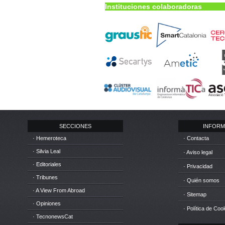
Instituciones colaboradoras
SECCIONES
INFORM
· Hemeroteca
· Contacta
· Silvia Leal
· Aviso legal
· Editoriales
· Privacidad
· Tribunes
· Quién somos
· A View From Abroad
· Sitemap
· Opiniones
· Política de Coo
· TecnonewsCat