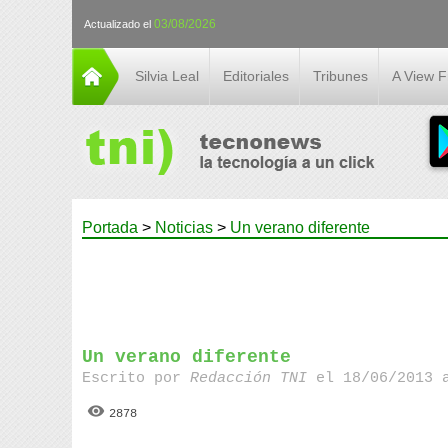
03/08/2026
Actualizado el
Silvia Leal
Editoriales
Tribunes
A View 
Portada
>
Noticias
>
Un verano diferente
Un verano diferente
Escrito por
Redacción TNI
el 18/06/2013 
2878