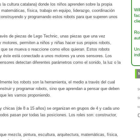
la cultura catalana) donde los niños aprenden sobre la propia
Wi
 matemáticas, física, trabajo en equipo, liderazgo, coordinación
fac
en construyendo y programando estos robots para que superen unos
cli
Ro
través de piezas de Lego Technic, unas piezas que una vez
aut
 motores, permiten a niños y niñas hacer sus propios robots,
Un
r que se mueva o reaccione como ellos quieran. Estos robots
ind
an y éste está conectado a unos motores ya unos sensores. Los
nsores detectan diferentes parámetros como el sonido, la luz o la
mente los robots son la herramienta, el medio a través del cual
onstruir y programar robots, sino que aprendan a pensar que deben
s
s que les vamos proponiendo.
s
te
 y chicas (de 8 a 15 años) se organizan en grupos de 4 y cada uno
 todos pasan por todas las posiciones. Los roles son: constructor,
e mezcla, pintura, escultura, arquitectura, matemáticas, física,