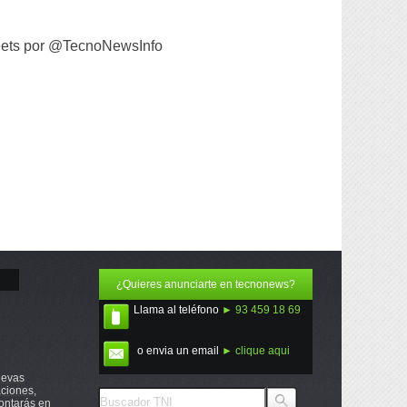
ets por @TecnoNewsInfo
¿Quieres anunciarte en tecnonews?
Llama al teléfono
► 93 459 18 69
o envia un email
► clique aqui
uevas
ciones,
ontarás en