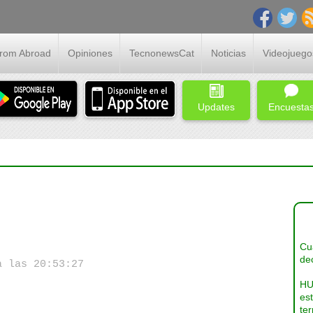
From Abroad
Opiniones
TecnonewsCat
Noticias
Videojuego
Updates
Encuesta
Cua
dec
a las 20:53:27
HU
es
ter