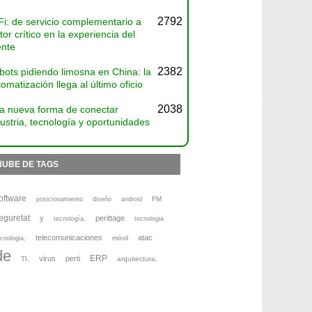
2792
Fi: de servicio complementario a
tor crítico en la experiencia del
ente
2382
bots pidiendo limosna en China: la
omatización llega al último oficio
2038
a nueva forma de conectar
ustria, tecnología y oportunidades
NUBE DE TAGS
oftware
FM
posicionamiento
diseño
android
eguretat
y
perittage
tecnología,
tecnologia
telecomunicaciones
atac
móvil
cnologia,
de
ERP
virus
perti
TI,
arquitectura,