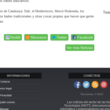
os robots educativos.
onio de Catalunya: Dalí, el Modernismo, Mercè Rodoreda, los
Twe
los bailes tradicionales y otras cosas propias que hacen que gente
as.
Reddit
Meneame
Twitter
Facebook
Ver más Noticias
INFORMACIONES
CONÉCTESE
Contacta
Aviso legal
Tecnonews. © 2015
Privacidad
Las notícias del sector de las N
 Quién somos
Tecnologías (NNTT), telecomunica
informática y emprendedores las enc
Sitemap