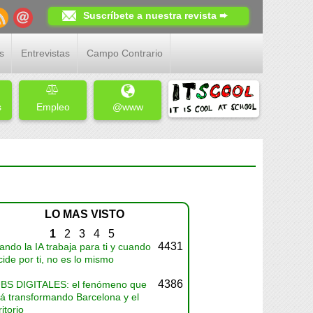
Suscríbete a nuestra revista ➨
s
Entrevistas
Campo Contrario
s
Empleo
@www
LO MAS VISTO
1
2
3
4
5
4431
ndo la IA trabaja para ti y cuando
ide por ti, no es lo mismo
4386
BS DIGITALES: el fenómeno que
tá transformando Barcelona y el
ritorio