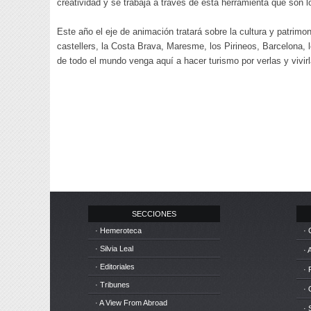
creatividad y se trabaja a través de esta herramienta que son l
Este año el eje de animación tratará sobre la cultura y patrim
castellers, la Costa Brava, Maresme, los Pirineos, Barcelona, 
de todo el mundo venga aquí a hacer turismo por verlas y vivirl
SECCIONES
· Hemeroteca
· 
· Silvia Leal
· 
· Editoriales
· 
· Tribunes
·
· A View From Abroad
· 