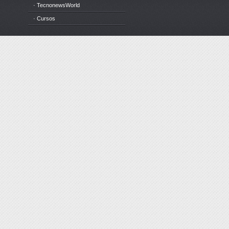
· TecnonewsWorld
· Cursos