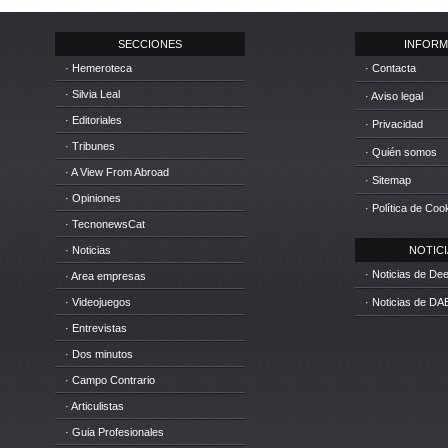
SECCIONES
INFORM
· Hemeroteca
· Contacta
· Silvia Leal
· Aviso legal
· Editoriales
· Privacidad
· Tribunes
· Quién somos
· A View From Abroad
· Sitemap
· Opiniones
· Política de Coo
· TecnonewsCat
· Noticias
NOTICIA
· Noticias de D
· Area empresas
· Videojuegos
· Noticias de DA
· Entrevistas
· Dos minutos
· Campo Contrario
· Articulistas
· Guia Profesionales