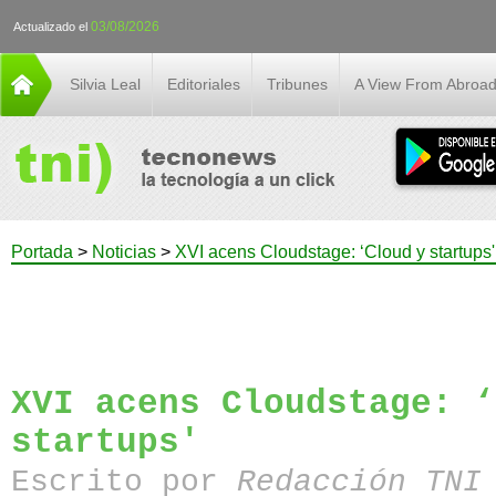
03/08/2026
Actualizado el
Silvia Leal
Editoriales
Tribunes
A View From Abroa
Portada
>
Noticias
>
XVI acens Cloudstage: ‘Cloud y startups'
XVI acens Cloudstage: ‘
startups'
Escrito por
Redacción TN