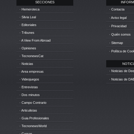
SECCIONES
INFORM
· Hemeroteca
· Contacta
· Silvia Leal
· Aviso legal
· Editoriales
· Privacidad
· Tribunes
· Quién somos
· A View From Abroad
· Sitemap
· Opiniones
· Política de Coo
· TecnonewsCat
· Noticias
NOTICIA
· Noticias de D
· Area empresas
· Videojuegos
· Noticias de DA
· Entrevistas
· Dos minutos
· Campo Contrario
· Articulistas
· Guia Profesionales
· TecnonewsWorld
· Cursos