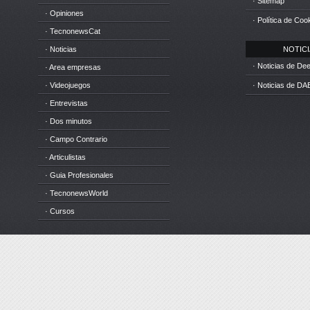
· Sitemap
· Opiniones
· Política de Coo
· TecnonewsCat
· Noticias
NOTICIA
· Noticias de D
· Area empresas
· Videojuegos
· Noticias de DA
· Entrevistas
· Dos minutos
· Campo Contrario
· Articulistas
· Guia Profesionales
· TecnonewsWorld
· Cursos