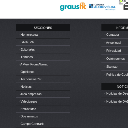
SECCIONES
INFORM
· Hemeroteca
· Contacta
· Silvia Leal
· Aviso legal
· Editoriales
· Privacidad
· Tribunes
· Quién somos
· A View From Abroad
· Sitemap
· Opiniones
· Política de Coo
· TecnonewsCat
· Noticias
NOTICIA
· Noticias de D
· Area empresas
· Videojuegos
· Noticias de DA
· Entrevistas
· Dos minutos
· Campo Contrario