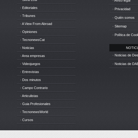
· Aviso legal
· Editoriales
· Privacidad
· Tribunes
· Quién somos
· A View From Abroad
· Sitemap
· Opiniones
· Política de Coo
· TecnonewsCat
· Noticias
NOTICIA
· Noticias de D
· Area empresas
· Videojuegos
· Noticias de DA
· Entrevistas
· Dos minutos
· Campo Contrario
· Articulistas
· Guia Profesionales
· TecnonewsWorld
· Cursos