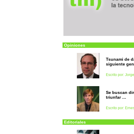
Opiniones
Tsunami de da
siguiente ge
Escrito por: Jorg
Se buscan dir
triunfar …
Escrito por: Ern
Editoriales