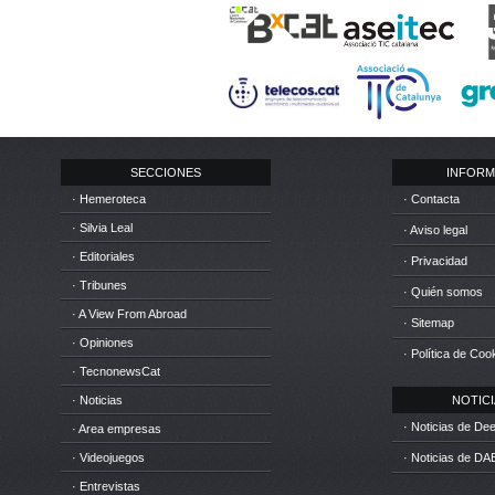
SECCIONES
INFORM
· Hemeroteca
· Contacta
· Silvia Leal
· Aviso legal
· Editoriales
· Privacidad
· Tribunes
· Quién somos
· A View From Abroad
· Sitemap
· Opiniones
· Política de Coo
· TecnonewsCat
· Noticias
NOTICIA
· Noticias de D
· Area empresas
· Videojuegos
· Noticias de DA
· Entrevistas