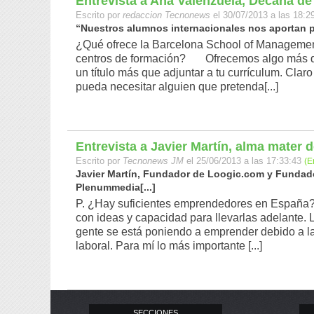
Entrevista a Ana Valenzuela, Decana d
Escrito por
redaccion Tecnonews
el 30/07/2013 a las 18:2
“Nuestros alumnos internacionales nos aportan pu
¿Qué ofrece la Barcelona School of Management
centros de formación? Ofrecemos algo más qu
un título más que adjuntar a tu currículum. Cl
pueda necesitar alguien que pretenda[...]
Entrevista a Javier Martín, alma mater d
Escrito por
Tecnonews JM
el 25/06/2013 a las 17:33:43
(E
Javier Martín, Fundador de Loogic.com y Fundador
Plenummedia[...]
P. ¿Hay suficientes emprendedores en España?
con ideas y capacidad para llevarlas adelante.
gente se está poniendo a emprender debido a la 
laboral. Para mí lo más importante [...]
SECCIONES