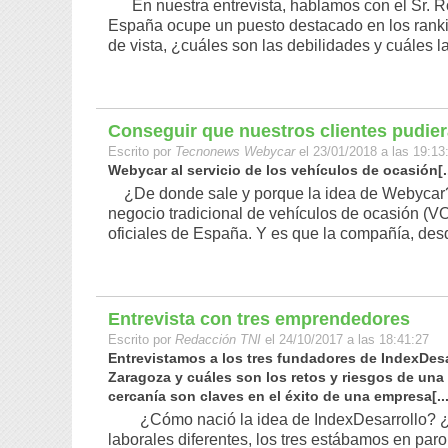
En nuestra entrevista, hablamos con el Sr. R
España ocupe un puesto destacado en los ranki
de vista, ¿cuáles son las debilidades y cuáles las
Conseguir que nuestros clientes pudie
Escrito por
Tecnonews Webycar
el 23/01/2018 a las 19:13
Webycar al servicio de los vehículos de ocasión[..
¿De donde sale y porque la idea de Webycar?
negocio tradicional de vehículos de ocasión (VO
oficiales de España. Y es que la compañía, desde 
Entrevista con tres emprendedores
Escrito por
Redacción TNI
el 24/10/2017 a las 18:41:27
Entrevistamos a los tres fundadores de IndexDesa
Zaragoza y cuáles son los retos y riesgos de una
cercanía son claves en el éxito de una empresa[...
¿Cómo nació la idea de IndexDesarrollo? ¿
laborales diferentes, los tres estábamos en paro