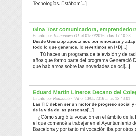
Tecnologías. Estábam[...]
Gina Tost comunicadora, emprendedora
Escrito por
Tecnonews GT
el 01/09/2016 a las 17:10:23
Desde Geenapp apostamos por renovarse y adapt
todo lo que ganamos, lo revertimos en I+D[...]
Tú haces un programa de televisión y de radio
años que formo parte del programa Generació D
que hablamos sobre las novedades de oci[...]
Eduard Martin Lineros Decano del Coleg
Escrito por
Redacción TNI
el 13/05/2016 a las 12:48:01
Las TIC deben ser un motor de progreso social y
de la vida de las personas[...]
¿Cómo surgió tu vocación en el ámbito de la 
el que comencé a trabajar en el Ayuntamiento d
Barcelona y por tanto mi vocación iba por otros c