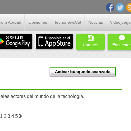
From Abroad
Opiniones
TecnonewsCat
Noticias
Videojuego
Updates
Encuesta
Activar búsqueda avanzada
pales actores del mundo de la tecnología.
1
2
3
4
5