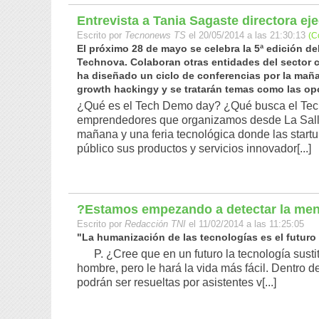
Entrevista a Tania Sagaste directora ej
Escrito por
Tecnonews TS
el 20/05/2014 a las 21:30:13
(C
El próximo 28 de mayo se celebra la 5ª edición de
Technova. Colaboran otras entidades del sector c
ha diseñado un ciclo de conferencias por la mañan
growth hackingy y se tratarán temas como las opo
¿Qué es el Tech Demo day? ¿Qué busca el Te
emprendedores que organizamos desde La Salle
mañana y una feria tecnológica donde las start
público sus productos y servicios innovador[...]
?Estamos empezando a detectar la men
Escrito por
Redacción TNI
el 11/02/2014 a las 11:25:05
"La humanización de las tecnologías es el futuro de
P. ¿Cree que en un futuro la tecnología susti
hombre, pero le hará la vida más fácil. Dentro 
podrán ser resueltas por asistentes v[...]