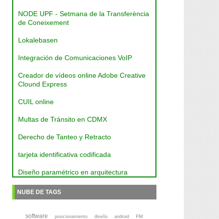
NODE UPF - Setmana de la Transferència
de Coneixement
Lokalebasen
Integración de Comunicaciones VoIP
Creador de vídeos online Adobe Creative
Clound Express
CUIL online
Multas de Tránsito en CDMX
Derecho de Tanteo y Retracto
tarjeta identificativa codificada
Diseño paramétrico en arquitectura
NUBE DE TAGS
software
FM
posicionamiento
diseño
android