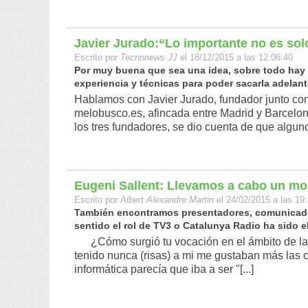
Javier Jurado:“Lo importante no es sol
Escrito por
Tecnonews JJ
el 18/12/2015 a las 12:06:40
Por muy buena que sea una idea, sobre todo hay q
experiencia y técnicas para poder sacarla adelante
Hablamos con Javier Jurado, fundador junto c
melobusco.es, afincada entre Madrid y Barcel
los tres fundadores, se dio cuenta de que algunos
Eugeni Sallent: Llevamos a cabo un mod
Escrito por
Albert Alexandre Martin
el 24/02/2015 a las 19
También encontramos presentadores, comunicador
sentido el rol de TV3 o Catalunya Radio ha sido el 
¿Cómo surgió tu vocación en el ámbito de la 
tenido nunca (risas) a mi me gustaban más las c
informática parecía que iba a ser "[...]