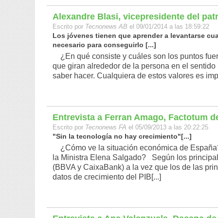
Alexandre Blasi, vicepresidente del pat
Escrito por
Tecnonews AB
el 09/01/2014 a las 18:59:22
Los jóvenes tienen que aprender a levantarse cua
necesario para conseguirlo [...]
¿En qué consiste y cuáles son los puntos fue
que giran alrededor de la persona en el sentido m
saber hacer. Cualquiera de estos valores es impre
Entrevista a Ferran Amago, Factotum d
Escrito por
Tecnonews FA
el 05/09/2013 a las 20:22:25
"Sin la tecnología no hay crecimiento"[...]
¿Cómo ve la situación económica de España? ¿V
la Ministra Elena Salgado? Según los principale
(BBVA y CaixaBank) a la vez que los de las pri
datos de crecimiento del PIB[...]