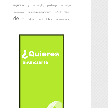
seguretat
y
perittage
tecnología,
tecnologia
telecomunicaciones
atac
móvil
tecnologia,
de
ERP
virus
perti
TI,
arquitectura,