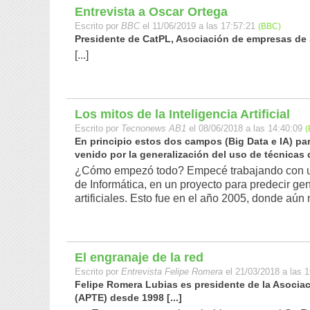
Entrevista a Oscar Ortega
Escrito por
BBC
el 11/06/2019 a las 17:57:21
(BBC)
Presidente de CatPL, Asociación de empresas de S
[...]
Los mitos de la Inteligencia Artificial
Escrito por
Tecnonews AB1
el 08/06/2018 a las 14:40:09
(
En principio estos dos campos (Big Data e IA) p
venido por la generalización del uso de técnicas 
¿Cómo empezó todo? Empecé trabajando con una
de Informática, en un proyecto para predecir g
artificiales. Esto fue en el año 2005, donde aún 
El engranaje de la red
Escrito por
Entrevista Felipe Romera
el 21/03/2018 a las 1
Felipe Romera Lubias es presidente de la Asocia
(APTE) desde 1998 [...]