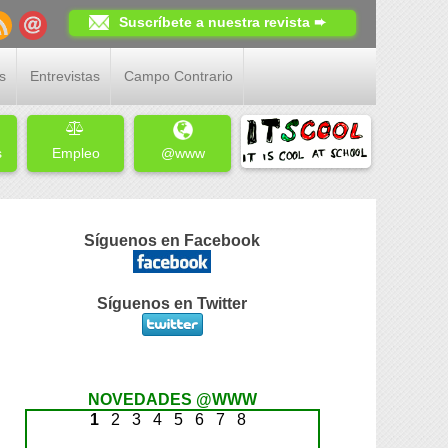
Suscríbete a nuestra revista ➨
s
Entrevistas
Campo Contrario
s
Empleo
@www
Síguenos en Facebook
Síguenos en Twitter
NOVEDADES @WWW
1
2
3
4
5
6
7
8