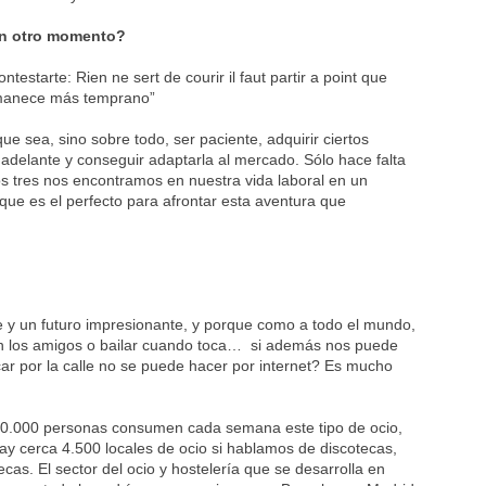
en otro momento?
starte: Rien ne sert de courir il faut partir a point que
 amanece más temprano”
e sea, sino sobre todo, ser paciente, adquirir ciertos
 adelante y conseguir adaptarla al mercado. Sólo hace falta
os tres nos encontramos en nuestra vida laboral en un
e es el perfecto para afrontar esta aventura que
 y un futuro impresionante, y porque como a todo el mundo,
con los amigos o bailar cuando toca… si además nos puede
ar por la calle no se puede hacer por internet? Es mucho
500.000 personas consumen cada semana este tipo de ocio,
hay cerca 4.500 locales de ocio si hablamos de discotecas,
ecas. El sector del ocio y hostelería que se desarrolla en