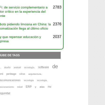
2783
Fi: de servicio complementario a
tor crítico en la experiencia del
ente
2376
bots pidiendo limosna en China: la
omatización llega al último oficio
2037
y que repensar educación y
presa
NUBE DE TAGS
de
software
,
diseño
android
tecnología,
erti
perittage
virus
arquitectura,
elecomunicaciones
tecnologia
tecnologia,
ERP
y
atac
móvil
FM
osicionamiento
eguretat