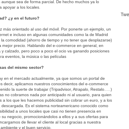
los aunque sea de forma parcial. De hecho muchos ya lo
 apoyar a los locales.
Twe
ad? ¿y en el futuro?
más orientado al uso del móvil. Por ponerte un ejemplo, un
ernet e incluso en algunas comunidades como la de Madrid
o la comodidad (ahorro de tiempo y no tener que desplazarse)
s a mejor precio. Hablando del e-commerce en general, en
a y calzado, pero poco a poco el ocio va ganando posiciones
ra eventos, la música o las películas
esas del mismo sector?
hay en el mercado actualmente, ya que somos un portal de
 es decir, aplicamos nuestros conocimientos del e-commerce
nido la suerte de trabajar (Tripadvisor, Atrapalo, Restalo..…)
mas no cobramos nada por anticipado ni al usuario, para quien
es a los que les hacemos publicidad sin cobrar un euro, y a los
a descargada. Es el sistema norteamericano conocido como
ibilidad a unos locales que casi no tienen presencia en
e su negocio, promocionándolos a ellos y a sus ofertas para
ncargamos de llevar el cliente al local gracias a nuestra
 ambiente y el buen servicio.