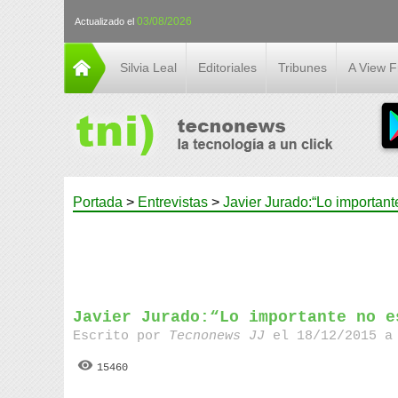
03/08/2026
Actualizado el
Silvia Leal
Editoriales
Tribunes
A View 
Portada
>
Entrevistas
>
Javier Jurado:“Lo important
Javier Jurado:“Lo importante no e
Escrito por
Tecnonews JJ
el 18/12/2015 a 
15460