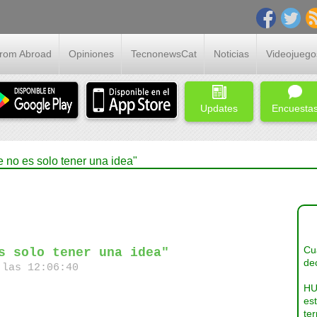
From Abroad
Opiniones
TecnonewsCat
Noticias
Videojuego
Updates
Encuesta
e no es solo tener una idea"
Cua
s solo tener una idea"
dec
las 12:06:40
HU
es
ter