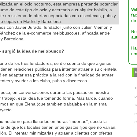
lizada en el ocio nocturno, esta empresa pretende potenciar
Wi
umo de este tipo de ocio y acercarlo a cualquier bolsillo, a
fac
de un sistema de ofertas negociadas con discotecas, pubs y
cli
de copas en Madrid y Barcelona.
os con Javier Jurado, fundador junto con Julien Viémon y
Ro
Sánchez de la e-commerce melobusco.es, afincada entre
aut
 y Barcelona.
Ha
surgió la idea de melobusco?
em
 uno de los tres fundadores, se dio cuenta de que algunos
 tienen relaciones públicas para intentar atraer a su clientela,
 en adaptar esa práctica a la red con la finalidad de atraer
entes y ayudar a los clubs, pubs y discotecas.
TI
 poco, en conversaciones durante las pausas en nuestro
p
r trabajo, esta idea fue tomando forma. Más tarde, cuando
imos en que Elena (que también trabajaba en la misma
t
oyecto.
p
io nocturno para llenarlos en horas "muertas", desde la
s
 de que los locales tienen unos gastos fijos que no varían,
ión. El intentar minimizarlas y atraer a clientes con ofertas