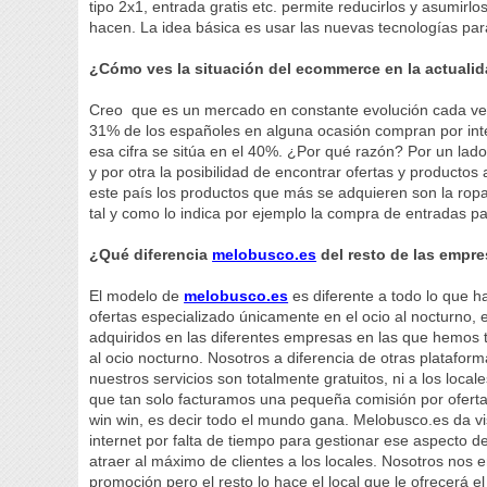
tipo 2x1, entrada gratis etc. permite reducirlos y asumir
hacen. La idea básica es usar las nuevas tecnologías para
¿Cómo ves la situación del ecommerce en la actualid
Creo que es un mercado en constante evolución cada vez 
31% de los españoles en alguna ocasión compran por int
esa cifra se sitúa en el 40%. ¿Por qué razón? Por un lad
y por otra la posibilidad de encontrar ofertas y producto
este país los productos que más se adquieren son la rop
tal y como lo indica por ejemplo la compra de entradas pa
¿Qué diferencia
melobusco.es
del resto de las empr
El modelo de
melobusco.es
es diferente a todo lo que 
ofertas especializado únicamente en el ocio al nocturno,
adquiridos en las diferentes empresas en las que hemos te
al ocio nocturno. Nosotros a diferencia de otras platafor
nuestros servicios son totalmente gratuitos, ni a los local
que tan solo facturamos una pequeña comisión por ofert
win win, es decir todo el mundo gana. Melobusco.es da vis
internet por falta de tiempo para gestionar ese aspecto d
atraer al máximo de clientes a los locales. Nosotros nos e
promoción pero el resto lo hace el local que le ofrecerá el