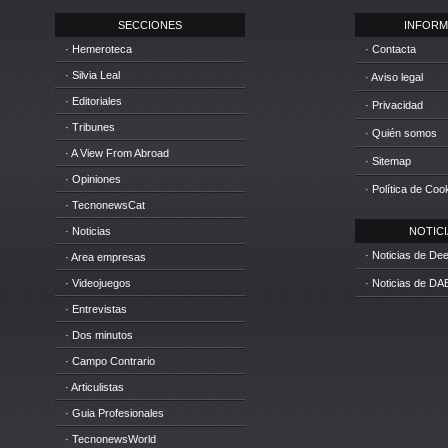
SECCIONES
INFORM
· Hemeroteca
· Contacta
· Silvia Leal
· Aviso legal
· Editoriales
· Privacidad
· Tribunes
· Quién somos
· A View From Abroad
· Sitemap
· Opiniones
· Política de Coo
· TecnonewsCat
· Noticias
NOTICIA
· Noticias de D
· Area empresas
· Videojuegos
· Noticias de DA
· Entrevistas
· Dos minutos
· Campo Contrario
· Articulistas
· Guia Profesionales
· TecnonewsWorld