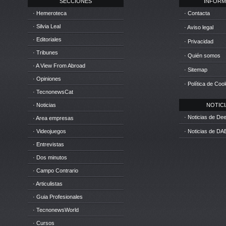
SECCIONES
INFORM
· Hemeroteca
· Contacta
· Silvia Leal
· Aviso legal
· Editoriales
· Privacidad
· Tribunes
· Quién somos
· A View From Abroad
· Sitemap
· Opiniones
· Política de Coo
· TecnonewsCat
· Noticias
NOTICIA
· Noticias de D
· Area empresas
· Videojuegos
· Noticias de DA
· Entrevistas
· Dos minutos
· Campo Contrario
· Articulistas
· Guia Profesionales
· TecnonewsWorld
· Cursos