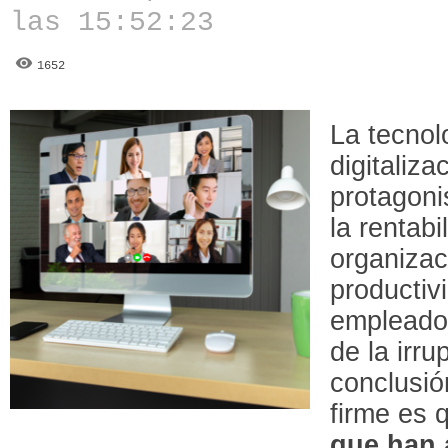
las 15:52:23
1652
La tecnol
digitaliz
protagoni
la rentabi
organizac
productiv
empleado
de la irr
conclusió
firme es
que han