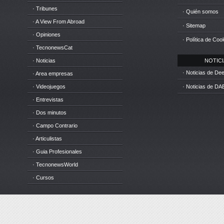
· Tribunes
· Quién somos
· A View From Abroad
· Sitemap
· Opiniones
· Política de Coo
· TecnonewsCat
· Noticias
NOTICIA
· Noticias de D
· Area empresas
· Videojuegos
· Noticias de DA
· Entrevistas
· Dos minutos
· Campo Contrario
· Articulistas
· Guia Profesionales
· TecnonewsWorld
· Cursos