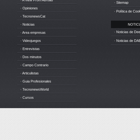
· A View From Abroad
· Sitemap
· Opiniones
· Política de Coo
· TecnonewsCat
· Noticias
NOTICIA
· Noticias de D
· Area empresas
· Videojuegos
· Noticias de DA
· Entrevistas
· Dos minutos
· Campo Contrario
· Articulistas
· Guia Profesionales
· TecnonewsWorld
· Cursos