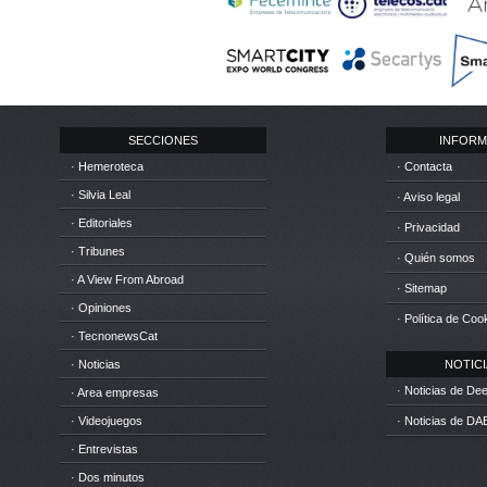
SECCIONES
INFORM
· Hemeroteca
· Contacta
· Silvia Leal
· Aviso legal
· Editoriales
· Privacidad
· Tribunes
· Quién somos
· A View From Abroad
· Sitemap
· Opiniones
· Política de Coo
· TecnonewsCat
· Noticias
NOTICIA
· Noticias de D
· Area empresas
· Videojuegos
· Noticias de DA
· Entrevistas
· Dos minutos