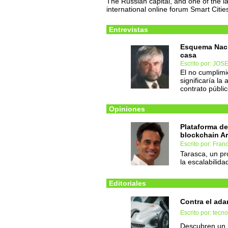
The Russian capital, and one of the lar
international online forum Smart Cit
Entrevistas
Esquema Nacio
casa
Escrito por: JO
El no cumplimie
significaría la
contrato públi
Opiniones
Plataforma de
blockchain A
Escrito por: Fran
Tarasca, un pr
la escalabilida
Editoriales
Contra el ad
Escrito por: tec
Descubren un m