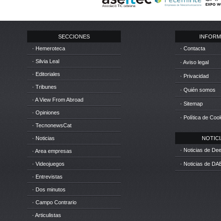
SECCIONES
INFORM
· Hemeroteca
· Contacta
· Silvia Leal
· Aviso legal
· Editoriales
· Privacidad
· Tribunes
· Quién somos
· A View From Abroad
· Sitemap
· Opiniones
· Política de Coo
· TecnonewsCat
· Noticias
NOTICIA
· Noticias de D
· Area empresas
· Videojuegos
· Noticias de DA
· Entrevistas
· Dos minutos
· Campo Contrario
· Articulistas