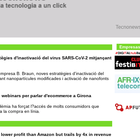
Tecnonews 
Empresas
tègies d'inactivació del virus SARS-CoV-2 mitjançant
mpresa B. Braun, noves estratègies d'inactivació del
nt nanopartícules modificades i activació de nanofonts
 webinars per parlar d'ecommerce a Girona
dèmia ha forçat l?accés de molts consumidors que
a la compra en línia.
lower profit than Amazon but trails by 4x in revenue