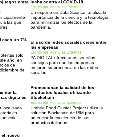
eojuegos entre
lucha contra el COVID-19
Escrito por: Agencias Externas
s
Un experto en Data Science, analiza la
incipalmente
importancia de la ciencia y la tecnología
, a las que
para minimizar los efectos de la
ores.
pandemia.
TI caen un 7%
El uso de redes sociales crece entre
las empresas
s
Escrito por: Agencias Externas
ofertas solo
PA DIGITAL ofrece unos sencillos
ste año, en
consejos para que las empresas
ncios de
mejoren su presencia en las redes
diciembre de
sociales.
Promocionan la calidad de los
entar la
productos locales utilizando
ias digitales
Blockchain
s
Escrito por: Agencias Externas
 localizada
Umbria Food Cluster Project utiliza la
ateriales
solución Blockchain de IBM para
noescala.
potenciar la excelencia de sus
productos italianos.
, el nuevo