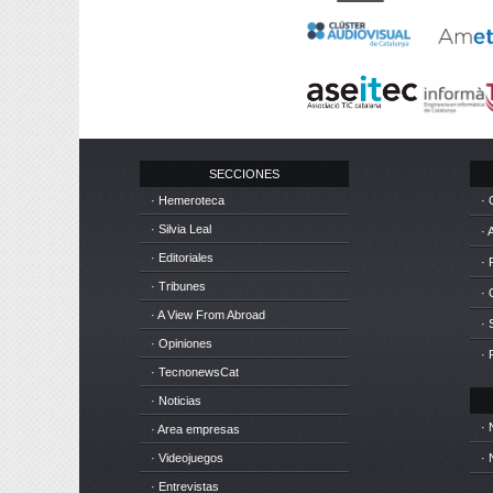
SECCIONES
· Hemeroteca
· 
· Silvia Leal
· 
· Editoriales
· 
· Tribunes
·
· A View From Abroad
· 
· Opiniones
· 
· TecnonewsCat
· Noticias
· 
· Area empresas
· Videojuegos
· 
· Entrevistas