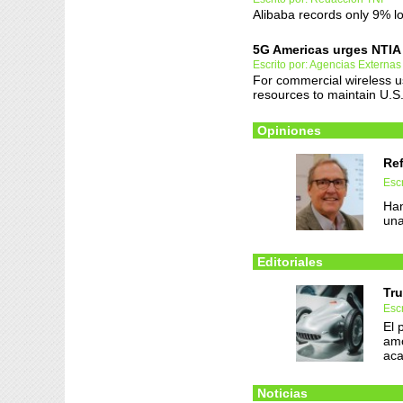
Alibaba records only 9% lo
5G Americas urges NTIA
Escrito por: Agencias Externas
For commercial wireless u
resources to maintain U.S.
Opiniones
Ref
Escr
Han
una
Editoriales
Tru
Escr
El 
amo
aca
Noticias