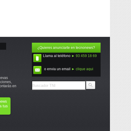
¿Quieres anunciarte en tecnonews?
Llama al teléfono
► 93 459 18 69
o envia un email
► clique aqui
uevas
ciones,
ontarás en
onews
a tus