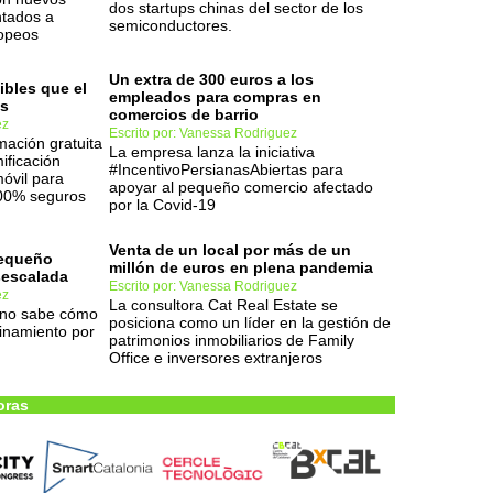
dos startups chinas del sector de los
ntados a
semiconductores.
ropeos
Un extra de 300 euros a los
ibles que el
empleados para compras en
es
comercios de barrio
ez
Escrito por: Vanessa Rodriguez
rmación gratuita
La empresa lanza la iniciativa
ificación
#IncentivoPersianasAbiertas para
óvil para
apoyar al pequeño comercio afectado
100% seguros
por la Covid-19
Venta de un local por más de un
pequeño
millón de euros en plena pandemia
sescalada
Escrito por: Vanessa Rodriguez
ez
La consultora Cat Real Estate se
a no sabe cómo
posiciona como un líder en la gestión de
finamiento por
patrimonios inmobiliarios de Family
Office e inversores extranjeros
oras