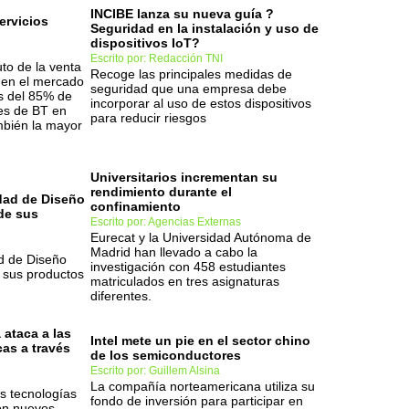
INCIBE lanza su nueva guía ?
ervicios
Seguridad en la instalación y uso de
dispositivos IoT?
Escrito por: Redacción TNI
to de la venta
Recoge las principales medidas de
 en el mercado
seguridad que una empresa debe
s del 85% de
incorporar al uso de estos dispositivos
tes de BT en
para reducir riesgos
bién la mayor
Universitarios incrementan su
rendimiento durante el
idad de Diseño
confinamiento
de sus
Escrito por: Agencias Externas
Eurecat y la Universidad Autónoma de
Madrid han llevado a cabo la
ad de Diseño
investigación con 458 estudiantes
 sus productos
matriculados en tres asignaturas
diferentes.
 ataca a las
Intel mete un pie en el sector chino
cas a través
de los semiconductores
Escrito por: Guillem Alsina
La compañía norteamericana utiliza su
s tecnologías
fondo de inversión para participar en
on nuevos