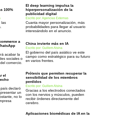
El deep learning impulsa la
as 100%
hiperpersonalización de la
publicidad digital
s
Escrito por: Agencias Externas
 las
Cuanta mayor personalización, más
.
probabilidades para llegar al usuario
interesándolo en el anuncio.
 ecommerce a
China invierte más en IA
WhatsApp
Escrito por: Guillem Alsina
El gobierno del país asiático ve este
irá acabar la
campo como estratégico para su futuro
es sociales o
en varios frentes.
 del comercio.
Prótesis que permiten recuperar la
r el
sensibilidad de los miembros
recho
perdidos
Escrito por: Guillem Alsina
 país declaró
Gracias a los electrodos conectados
 presentar un
con los nervios y músculos, pueden
bstante, no lo
recibir órdenes directamente del
empresa
cerebro.
Aplicaciones biomédicas de IA en la