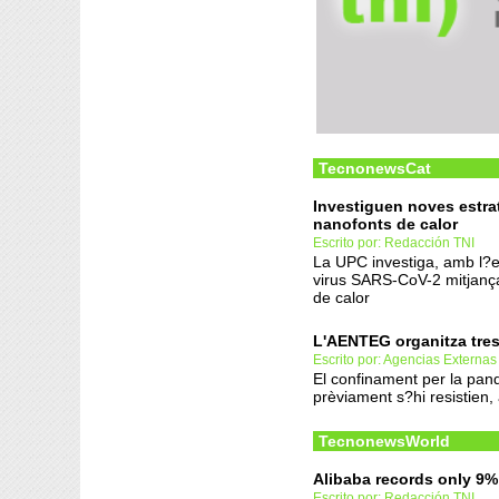
TecnonewsCat
Investiguen noves estra
nanofonts de calor
Escrito por: Redacción TNI
La UPC investiga, amb l?e
virus SARS-CoV-2 mitjança
de calor
L'AENTEG organitza tres
Escrito por: Agencias Externas
El confinament per la pan
prèviament s?hi resistien, 
TecnonewsWorld
Alibaba records only 9% 
Escrito por: Redacción TNI