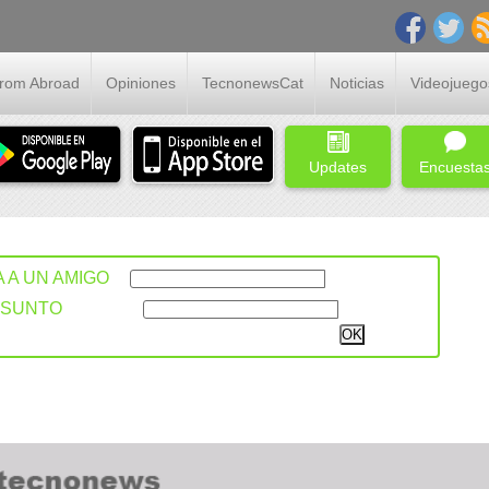
From Abroad
Opiniones
TecnonewsCat
Noticias
Videojuego
Updates
Encuesta
A A UN AMIGO
ASUNTO