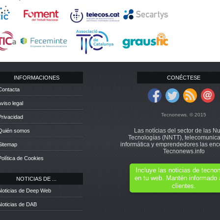
INFORMACIONES
CONÉCTESE
Contacta
Aviso legal
Tecnonews. © 2015
Privacidad
Las notícias del sector de las N
 Quién somos
Tecnologías (NNTT), telecomunica
informática y emprendedores las enc
Sitemap
Tecnonews.info
Política de Cookies
Incluye las noticias de tecn
en tu web. Mantén informado 
NOTICIAS DE ...
clientes.
Noticias de Deep Web
Noticias de DAB