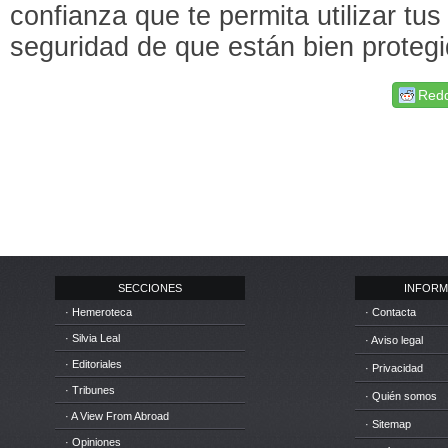
confianza que te permita utilizar tus
seguridad de que están bien protegi
Redd
SECCIONES
INFORM
· Hemeroteca
· Contacta
· Silvia Leal
· Aviso legal
· Editoriales
· Privacidad
· Tribunes
· Quién somos
· A View From Abroad
· Sitemap
· Opiniones