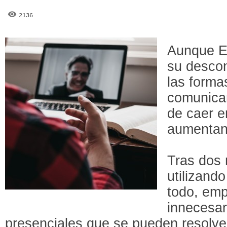
2136
Aunque E
su descon
las forma
comunicar
de caer e
aumentan
Tras dos
utilizand
todo, emp
innecesar
presenciales que se pueden resolve