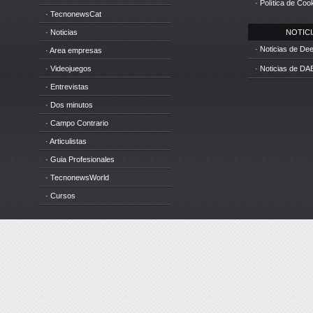
· Política de Coo
· TecnonewsCat
· Noticias
NOTICIA
· Noticias de D
· Area empresas
· Videojuegos
· Noticias de DA
· Entrevistas
· Dos minutos
· Campo Contrario
· Articulistas
· Guia Profesionales
· TecnonewsWorld
· Cursos