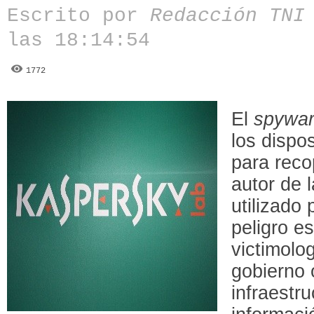
Escrito por
Redacción TN
las 18:14:54
1772
El
spywa
los dispos
para recop
autor de
utilizado
peligro es
victimolo
gobierno 
infraestru