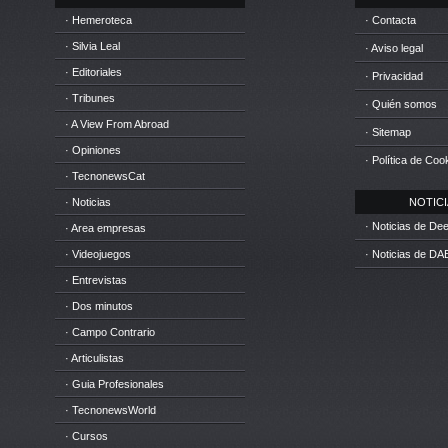
· Hemeroteca
· Contacta
· Silvia Leal
· Aviso legal
· Editoriales
· Privacidad
· Tribunes
· Quién somos
· A View From Abroad
· Sitemap
· Opiniones
· Política de Coo
· TecnonewsCat
· Noticias
NOTICIA
· Noticias de D
· Area empresas
· Videojuegos
· Noticias de DA
· Entrevistas
· Dos minutos
· Campo Contrario
· Articulistas
· Guia Profesionales
· TecnonewsWorld
· Cursos