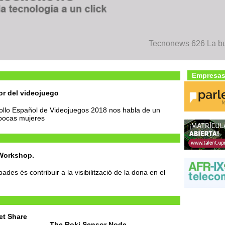
Tecnonews 626 La bu
Empresas
or del videojuego
rollo Español de Videojuegos 2018 nos habla de un
 pocas mujeres
Workshop.
des és contribuir a la visibilització de la dona en el
et Share
The Roki Sensor Node