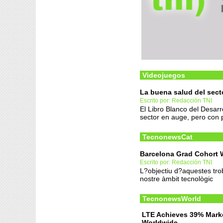
Videojuegos
La buena salud del sect
Escrito por: Redacción TNI
El Libro Blanco del Desar
sector en auge, pero con
TecnonewsCat
Barcelona Grad Cohort 
Escrito por: Redacción TNI
L?objectiu d?aquestes troba
nostre àmbit tecnològic
TecnonewsWorld
LTE Achieves 39% Mark
Worldwide