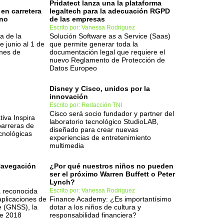
Pridatect lanza una la plataforma
en carretera
legaltech para la adecuación RGPD
ano
de las empresas
Escrito por: Vanessa Rodriguez
a de la
Solución Software as a Service (Saas)
e junio al 1 de
que permite generar toda la
ones de
documentación legal que requiere el
nuevo Reglamento de Protección de
Datos Europeo
Disney y Cisco, unidos por la
innovación
d
Escrito por: Redacción TNI
Cisco será socio fundador y partner del
ativa Inspira
laboratorio tecnológico StudioLAB,
barreras de
diseñado para crear nuevas
cnológicas
experiencias de entretenimiento
multimedia
Navegación
¿Por qué nuestros niños no pueden
ser el próximo Warren Buffett o Peter
Lynch?
a reconocida
Escrito por: Vanessa Rodriguez
aplicaciones de
Finance Academy: ¿Es importantísimo
e (GNSS), la
dotar a los niños de cultura y
ge 2018
responsabilidad financiera?