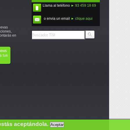
Llama al teléfono
► 93 459 18 69
o envia un email
► clique aqui
uevas
ciones,
ontarás en
onews
a tus
estás aceptándola.
Aceptar