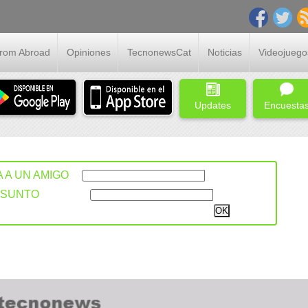
From Abroad
Opiniones
TecnonewsCat
Noticias
Videojuego
Updates
Encuesta
A A UN AMIGO
ASUNTO