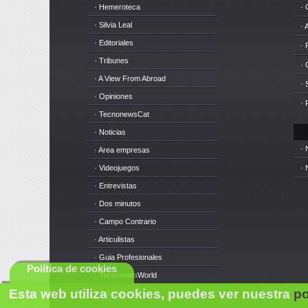
· Hemeroteca
· 
· Silvia Leal
· 
· Editoriales
· 
· Tribunes
·
· A View From Abroad
· 
· Opiniones
· 
· TecnonewsCat
· Noticias
· 
· Area empresas
· Videojuegos
· 
· Entrevistas
· Dos minutos
· Campo Contrario
· Articulistas
· Guia Profesionales
Política de cookies
· TecnonewsWorld
Esta web utiliza cookies, puedes ver nuestra
po
· Cursos