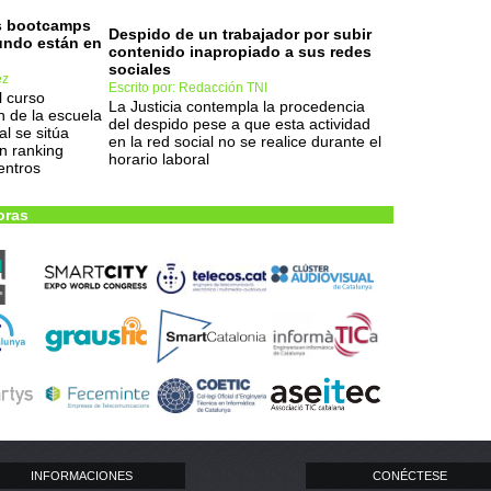
es bootcamps
Despido de un trabajador por subir
undo están en
contenido inapropiado a sus redes
sociales
ez
Escrito por: Redacción TNI
l curso
La Justicia contempla la procedencia
n de la escuela
del despido pese a que esta actividad
l se sitúa
en la red social no se realice durante el
n ranking
horario laboral
entros
oras
INFORMACIONES
CONÉCTESE