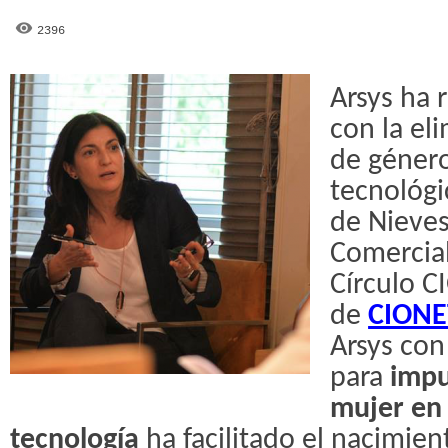
2396
Arsys ha
con la el
de género
tecnológi
de Nieves
Comercial
Círculo C
de
CIONE
Arsys con
para
impu
mujer en
tecnología
ha facilitado el nacimie