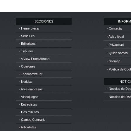
SECCIONES
INFORM
· Hemeroteca
· Contacta
· Silvia Leal
· Aviso legal
· Editoriales
· Privacidad
· Tribunes
· Quién somos
· A View From Abroad
· Sitemap
· Opiniones
· Política de Coo
· TecnonewsCat
· Noticias
NOTICIA
· Noticias de D
· Area empresas
· Videojuegos
· Noticias de DA
· Entrevistas
· Dos minutos
· Campo Contrario
· Articulistas