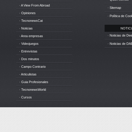
· A View From Abroad
· Sitemap
· Opiniones
· Política de Coo
· TecnonewsCat
· Noticias
NOTICIA
· Noticias de D
· Area empresas
· Videojuegos
· Noticias de DA
· Entrevistas
· Dos minutos
· Campo Contrario
· Articulistas
· Guia Profesionales
· TecnonewsWorld
· Cursos