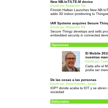
New NB-IoT/LTE-M device
Escrito por: Redacción TNI
Finnish Haltian Launches New NB-IoT
adds 3D indoor positioning to Things
IAR Systems acquires Secure Thin
Escrito por: Redacción TNI
Secure Thingz develops and sells pro
embedded security in connected devi
Opiniones
El Mobile 201
nuestras man
Escrito por: Carl
Cada año el M
podía ser men
De las cosas a las personas
Escrito por: David Puentes i Jurado
IOP? donde acaba la IOT y se abren 
sociedad
Editoriales