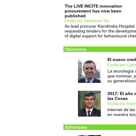
The LIVE INCITE innovation
procurement has now been
published
Escrito por: Redacción TNI
As lead procurer Karolinska Hospital 
requesting tenders for the developm
of digital support for behavioural ch
Opiniones
El nuevo cred
Escrito por: Carl
La tecnología 
que nominar, 
su generalizac
2017: El año 
las Cosas
Escrito por: Albe
Internet de la
en nuestra so
Editoriales