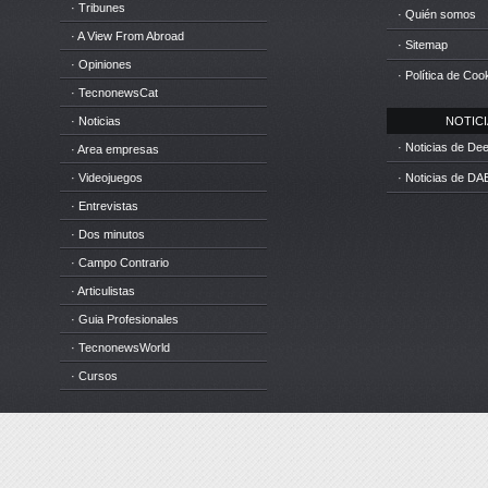
· Tribunes
· Quién somos
· A View From Abroad
· Sitemap
· Opiniones
· Política de Coo
· TecnonewsCat
· Noticias
NOTICIA
· Noticias de D
· Area empresas
· Videojuegos
· Noticias de DA
· Entrevistas
· Dos minutos
· Campo Contrario
· Articulistas
· Guia Profesionales
· TecnonewsWorld
· Cursos