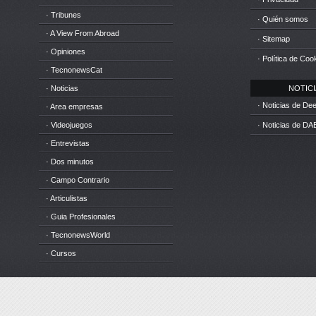
· Tribunes
· Quién somos
· A View From Abroad
· Sitemap
· Opiniones
· Política de Coo
· TecnonewsCat
· Noticias
NOTICIA
· Noticias de D
· Area empresas
· Videojuegos
· Noticias de DA
· Entrevistas
· Dos minutos
· Campo Contrario
· Articulistas
· Guia Profesionales
· TecnonewsWorld
· Cursos