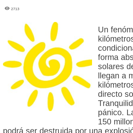
2713
Un fenóm
kilómetro
condicion
forma abs
solares d
llegan a 
kilómetro
directo s
Tranquili
pánico. L
150 millo
podrá ser destruida por una explosi