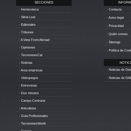
SECCIONES
INFORM
· Hemeroteca
· Contacta
· Silvia Leal
· Aviso legal
· Editoriales
· Privacidad
· Tribunes
· Quién somos
· A View From Abroad
· Sitemap
· Opiniones
· Política de Coo
· TecnonewsCat
· Noticias
NOTICIA
· Noticias de D
· Area empresas
· Videojuegos
· Noticias de DA
· Entrevistas
· Dos minutos
· Campo Contrario
· Articulistas
· Guia Profesionales
· TecnonewsWorld