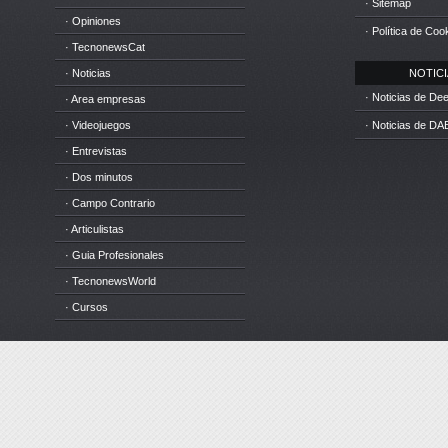
· Sitemap
· Opiniones
· Política de Coo
· TecnonewsCat
· Noticias
NOTICIA
· Noticias de D
· Area empresas
· Videojuegos
· Noticias de DA
· Entrevistas
· Dos minutos
· Campo Contrario
· Articulistas
· Guia Profesionales
· TecnonewsWorld
· Cursos