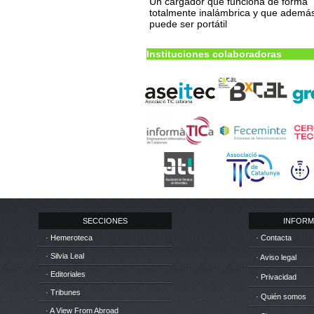
Un cargador que funciona de forma
totalmente inalámbrica y que ademá
puede ser portátil
Instituciones colaboradoras
SECCIONES
INFORM
· Hemeroteca
· Contacta
· Silvia Leal
· Aviso legal
· Editoriales
· Privacidad
· Tribunes
· Quién somos
· A View From Abroad