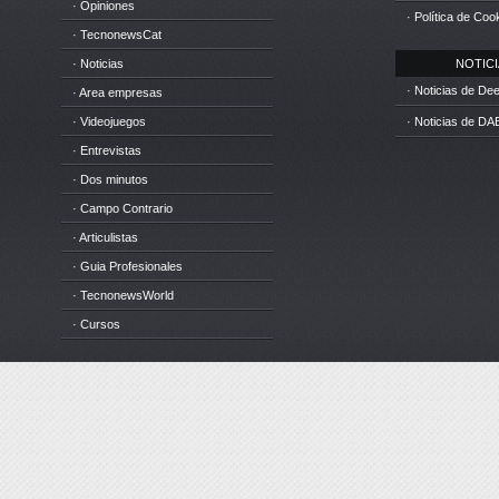
· Opiniones
· Política de Coo
· TecnonewsCat
· Noticias
NOTICIA
· Noticias de D
· Area empresas
· Videojuegos
· Noticias de DA
· Entrevistas
· Dos minutos
· Campo Contrario
· Articulistas
· Guia Profesionales
· TecnonewsWorld
· Cursos