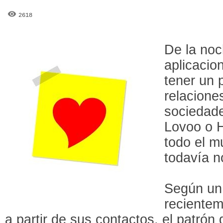
2618
De la noc
aplicacio
tener un 
relacione
sociedad
Lovoo o 
todo el m
todavía n
Según un 
recientem
a partir de sus contactos, el patró