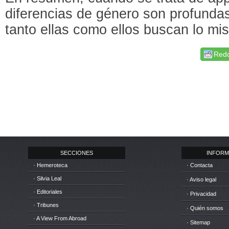
diferencias de género son profundas
tanto ellas como ellos buscan lo mi
Redd
SECCIONES
INFORM
· Hemeroteca
· Contacta
· Silvia Leal
· Aviso legal
· Editoriales
· Privacidad
· Tribunes
· Quién somos
· A View From Abroad
· Sitemap