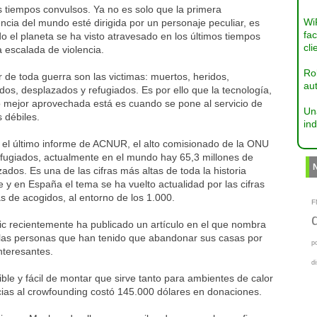
 tiempos convulsos. Ya no es solo que la primera
Wi
ncia del mundo esté dirigida por un personaje peculiar, es
fac
o el planeta se ha visto atravesado en los últimos tiempos
cli
 escalada de violencia.
Ro
 de toda guerra son las victimas: muertos, heridos,
aut
dos, desplazados y refugiados. Es por ello que la tecnología,
 mejor aprovechada está es cuando se pone al servicio de
Un
 débiles.
ind
el último informe de ACNUR, el alto comisionado de la ONU
efugiados, actualmente en el mundo hay 65,3 millones de
ados. Es una de las cifras más altas de toda la historia
e y en España el tema se ha vuelto actualidad por las cifras
ias de acogidos, al entorno de los 1.000.
F
ic recientemente ha publicado un artículo en el que nombra
 las personas que han tenido que abandonar sus casas por
p
nteresantes.
d
le y fácil de montar que sirve tanto para ambientes de calor
cias al crowfounding costó 145.000 dólares en donaciones.