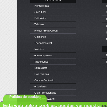
SECCIONES
· Hemeroteca
· 
· Silvia Leal
· 
· Editoriales
· 
· Tribunes
·
· A View From Abroad
· 
· Opiniones
· 
· TecnonewsCat
· Noticias
· 
· Area empresas
· Videojuegos
· 
· Entrevistas
· Dos minutos
· Campo Contrario
· Articulistas
· Guia Profesionales
Política de cookies
· TecnonewsWorld
Esta web utiliza cookies, puedes ver nuestra
po
· Cursos