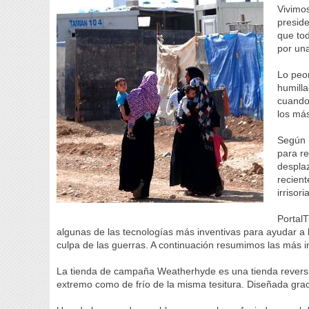
Vivimos
preside
que tod
por una
Lo peor
humilla
cuando
los más
Según 
para r
desplaz
recient
irrisor
PortalT
algunas de las tecnologías más inventivas para ayudar a
culpa de las guerras. A continuación resumimos las más i
La tienda de campaña Weatherhyde es una tienda reversib
extremo como de frío de la misma tesitura. Diseñada gra