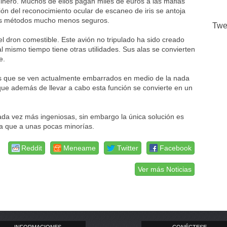
inero. Muchos de ellos pagan miles de euros a las mafias
ción del reconocimiento ocular de escaneo de iris se antoja
os métodos mucho menos seguros.
Twe
 dron comestible. Este avión no tripulado ha sido creado
l mismo tiempo tiene otras utilidades. Sus alas se convierten
e.
dos que se ven actualmente embarrados en medio de la nada
 que además de llevar a cabo esta función se convierte en un
da vez más ingeniosas, sin embargo la única solución es
ía que a unas pocas minorías.
Reddit
Meneame
Twitter
Facebook
Ver más Noticias