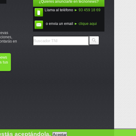
¿Quieres anunciarte en tecnonews?
Llama al teléfono
► 93 459 18 69
o envia un email
► clique aqui
uevas
ciones,
ontarás en
onews
a tus
estás aceptándola.
Aceptar