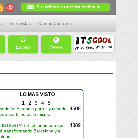
Suscríbete a nuestra revista ➨
s
Entrevistas
Campo Contrario
s
Empleo
@www
LO MAS VISTO
1
2
3
4
5
4508
ndo la IA trabaja para ti y cuando
ide por ti, no es lo mismo
4389
BS DIGITALES: el fenómeno que
tá transformando Barcelona y el
ritorio