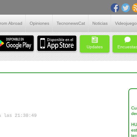
From Abroad
Opiniones
TecnonewsCat
Noticias
Videojuego
Updates
Encuesta
Cua
dec
a las 21:30:49
HU
es
ter