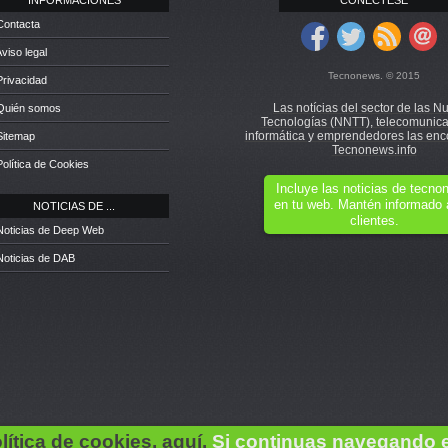
INFORMACIONES
CONÉCTESE
Contacta
Aviso legal
Tecnonews. © 2015
Privacidad
Las notícias del sector de las N
 Quién somos
Tecnologías (NNTT), telecomunica
informática y emprendedores las enc
Sitemap
Tecnonews.info
Política de Cookies
Incluye las noticias de tecn
en tu web. Mantén informado 
NOTICIAS DE ...
clientes.
Noticias de Deep Web
Noticias de DAB
lítica de cookies, aquí.
Si continuas navegando 