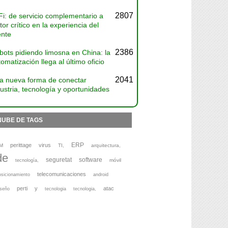
2807
Fi: de servicio complementario a
tor crítico en la experiencia del
ente
2386
bots pidiendo limosna en China: la
omatización llega al último oficio
2041
a nueva forma de conectar
ustria, tecnología y oportunidades
NUBE DE TAGS
ERP
perittage
virus
M
TI,
arquitectura,
de
seguretat
software
móvil
tecnología,
telecomunicaciones
osicionamiento
android
perti
y
atac
iseño
tecnologia
tecnologia,