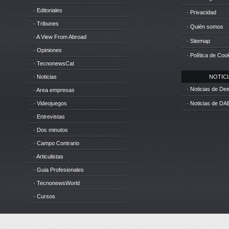
· Editoriales
· Privacidad
· Tribunes
· Quién somos
· A View From Abroad
· Sitemap
· Opiniones
· Política de Coo
· TecnonewsCat
· Noticias
NOTICIA
· Noticias de D
· Area empresas
· Videojuegos
· Noticias de DA
· Entrevistas
· Dos minutos
· Campo Contrario
· Articulistas
· Guia Profesionales
· TecnonewsWorld
· Cursos