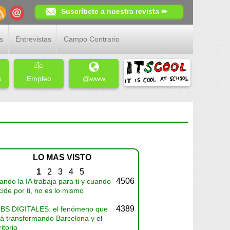
Suscríbete a nuestra revista ➨
s
Entrevistas
Campo Contrario
s
Empleo
@www
LO MAS VISTO
1
2
3
4
5
4506
ndo la IA trabaja para ti y cuando
ide por ti, no es lo mismo
4389
BS DIGITALES: el fenómeno que
tá transformando Barcelona y el
ritorio