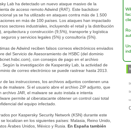
sky Lab ha detectado un nuevo ataque masivo de la
Wi
ienta de acceso remoto Adwind (RAT). Este backdoor
fac
ncional ya se ha utilizado en ataques contra más de 1.500
cli
zaciones en más de 100 países. Los ataques han impactado
rsos sectores industriales, incluyendo el retail y la distribución
Ro
, arquitectura y construcción (9,5%), transporte y logística
aut
 seguros y servicios legales (5%) y consultoría (5%).
Un
timas de Adwind reciben falsos correos electrónicos enviados
ind
re del Servicio de Asesoramiento de HSBC (del dominio
sbcnet.hsbc.com), con consejos de pago en el archivo
. Según la investigación de Kaspersky Lab, la actividad de
minio de correo electrónico se puede rastrear hasta 2013.
r de las instrucciones, los archivos adjuntos contienen una
s
 de malware. Si el usuario abre el archivo ZIP adjunto, que
s
n archivo JAR, el malware se auto instala e intenta
are permite al ciberatacante obtener un control casi total
te
fidencial del equipo infectado.
strados por Kaspersky Security Network (KSN) durante este
se localizan en los siguientes países: Malasia, Reino Unido,
atos Árabes Unidos, México y Rusia.
En España también