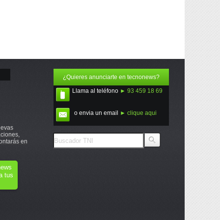
¿Quieres anunciarte en tecnonews?
Llama al teléfono
► 93 459 18 69
o envia un email
► clique aqui
uevas
ciones,
ontarás en
onews
a tus