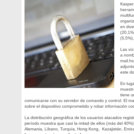
Kasper
herram
multifu
organi
en dive
(20,1%)
(5,5%),
Las víc
a nomb
mail.h
adjunto
este do
En luga
muestra
tiene u
comunicarse con su servidor de comando y control. El malw
sobre el dispositivo comprometido y robar información con
La distribución geográfica de los usuarios atacados regi
período muestra que casi la mitad de ellos (más del 40%) 
Alemania, Líbano, Turquía, Hong Kong, Kazajistán, Emir