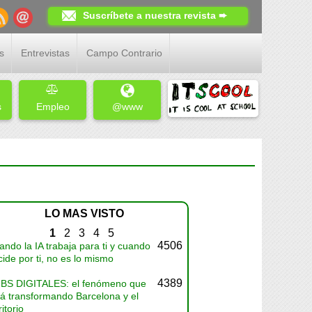
Suscríbete a nuestra revista ➨
s
Entrevistas
Campo Contrario
s
Empleo
@www
LO MAS VISTO
1
2
3
4
5
4506
ndo la IA trabaja para ti y cuando
ide por ti, no es lo mismo
4389
BS DIGITALES: el fenómeno que
tá transformando Barcelona y el
ritorio