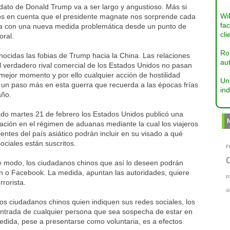
dato de Donald Trump va a ser largo y angustioso. Más si
Wi
s en cuenta que el presidente magnate nos sorprende cada
fac
 con una nueva medida problemática desde un punto de
cli
oral.
Ro
ocidas las fobias de Trump hacia la China. Las relaciones
aut
l verdadero rival comercial de los Estados Unidos no pasan
mejor momento y por ello cualquier acción de hostilidad
Un
 un paso más en esta guerra que recuerda a las épocas frías
ind
año.
ado martes 21 de febrero los Estados Unidos publicó una
ación en el régimen de aduanas mediante la cual los viajeros
entes del país asiático podrán incluir en su visado a qué
ociales están suscritos.
F
e modo, los ciudadanos chinos que así lo deseen podrán
en o Facebook. La medida, apuntan las autoridades, quiere
p
rrorista.
d
los ciudadanos chinos quien indiquen sus redes sociales, los
ntrada de cualquier persona que sea sospecha de estar en
edida, pese a presentarse como voluntaria, es a efectos