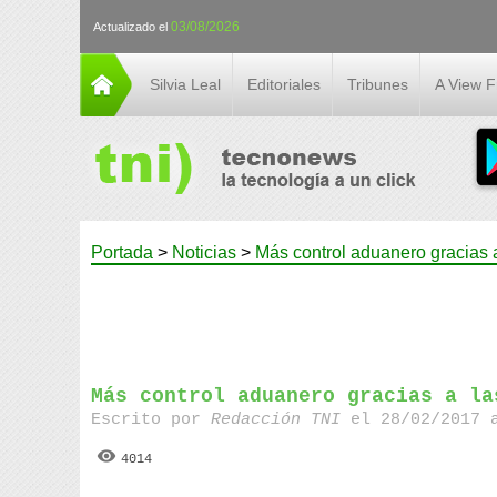
03/08/2026
Actualizado el
Silvia Leal
Editoriales
Tribunes
A View 
Portada
>
Noticias
>
Más control aduanero gracias 
Más control aduanero gracias a la
Escrito por
Redacción TNI
el 28/02/2017 
4014