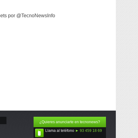
ets por @TecnoNewsInfo
¿Quieres anunciarte en tecnonews?
Llama al teléfono
► 93 459 18 69