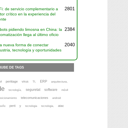
2801
Fi: de servicio complementario a
tor crítico en la experiencia del
ente
2384
bots pidiendo limosna en China: la
omatización llega al último oficio
2040
a nueva forma de conectar
ustria, tecnología y oportunidades
NUBE DE TAGS
ERP
perittage
virus
M
TI,
arquitectura,
de
seguretat
software
móvil
tecnología,
telecomunicaciones
osicionamiento
android
perti
y
atac
iseño
tecnologia
tecnologia,