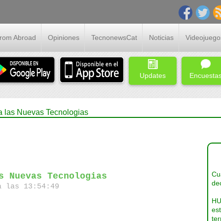
From Abroad
Opiniones
TecnonewsCat
Noticias
Videojuego
Updates
Encuesta
a las Nuevas Tecnologias
Cua
s Nuevas Tecnologias
dec
a las 13:54:49
HU
es
ter