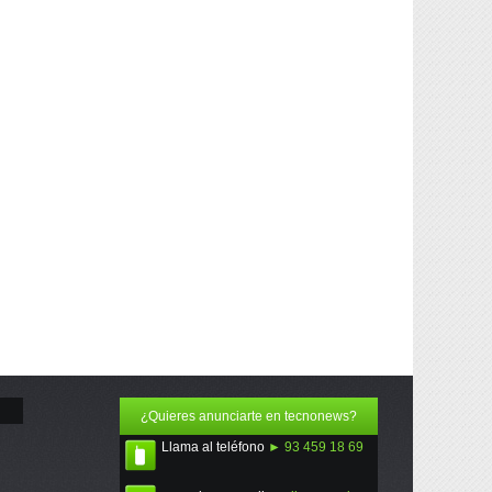
¿Quieres anunciarte en tecnonews?
Llama al teléfono
► 93 459 18 69