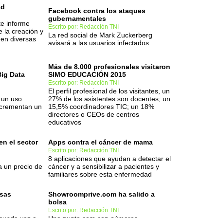
ad
Facebook contra los ataques
gubernamentales
te informe
Escrito por: Redacción TNI
e la creación y
La red social de Mark Zuckerberg
en diversas
avisará a las usuarios infectados
Más de 8.000 profesionales visitaron
Big Data
SIMO EDUCACIÓN 2015
Escrito por: Redacción TNI
El perfil profesional de los visitantes, un
 un uso
27% de los asistentes son docentes; un
incrementan un
15,5% coordinadores TIC; un 18%
directores o CEOs de centros
educativos
en el sector
Apps contra el cáncer de mama
Escrito por: Redacción TNI
8 aplicaciones que ayudan a detectar el
a un precio de
cáncer y a sensibilizar a pacientes y
familiares sobre esta enfermedad
lsas
Showroomprive.com ha salido a
bolsa
Escrito por: Redacción TNI