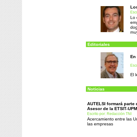
Lo
Escr
Lo 
emp
dog
muy
Editoriales
En 
Escr
El 
Noticias
AUTELSI formará parte 
Asesor de la ETSIT-UP
Escrito por: Redacción TNI
Acercamiento entre las U
las empresas