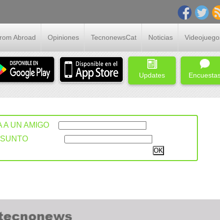
From Abroad
Opiniones
TecnonewsCat
Noticias
Videojuego
Updates
Encuesta
A A UN AMIGO
ASUNTO