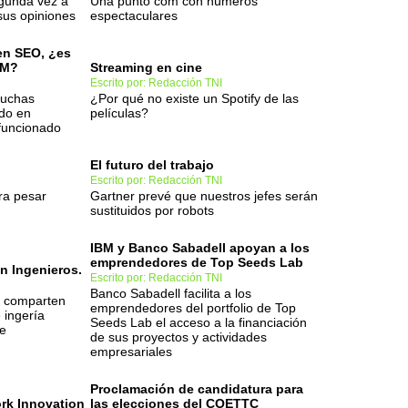
gunda vez a
Una punto com con números
sus opiniones
espectaculares
en SEO, ¿es
EM?
Streaming en cine
Escrito por: Redacción TNI
muchas
¿Por qué no existe un Spotify de las
ido en
películas?
 funcionado
El futuro del trabajo
Escrito por: Redacción TNI
ra pesar
Gartner prevé que nuestros jefes serán
sustituidos por robots
IBM y Banco Sabadell apoyan a los
emprendedores de Top Seeds Lab
n Ingenieros.
Escrito por: Redacción TNI
Banco Sabadell facilita a los
s comparten
emprendedores del portfolio de Top
 ingería
Seeds Lab el acceso a la financiación
le
de sus proyectos y actividades
empresariales
Proclamación de candidatura para
rk Innovation
las elecciones del COETTC