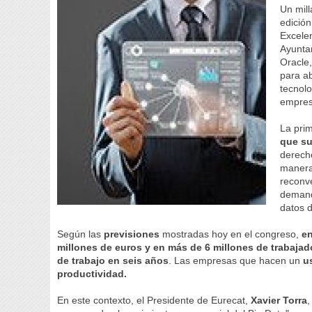
Un mill
edición
Excele
Ayuntam
Oracle,
para ab
tecnolo
empres
La pri
que su
derecho
manera
reconve
demanda
datos 
Según las
previsiones
mostradas hoy en el congreso,
en
millones de euros y en más de 6 millones de trabajad
de trabajo en seis años
. Las empresas que hacen un
u
productividad.
En este contexto, el Presidente de Eurecat,
Xavier Torra
,