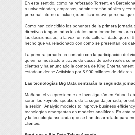
En este sentido, como ha reforzado Torrent, en Barcelon
a universidades, empresas, administración pública y cent
personal interno o incluso, identificar nuevo personal que
Como han coincidido los ponentes de la primera jornada d
directivos tengan todos los datos para tomar las mejores 
las decisiones es, a la vez, un reto cultural, dado que el
hecho que va relacionado con cómo se presentan los dato
La primera jornada ha contado con la participación del 
quien ha mostrado a través de casos de éxito reales como
clientes y ha anunciado la compra de King Entertainment 
estadounidense Activision por 5.900 millones de dólares.
Las tecnologías Big Data centrarán la segunda jorna
Mañana, el vicepresidente de Investigación en Yahoo La
serán los keynote speakers de la segunda jornada, orienta
la sesión "Analytic modelos to improve business efficien
tecnologías emergentes en modelos analíticos. En esta se
y la tecnología asociada que se han desarrollado para mej
clientes.
Start-ups y Big Data Talent Awards