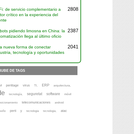
2808
Fi: de servicio complementario a
tor crítico en la experiencia del
ente
2387
bots pidiendo limosna en China: la
omatización llega al último oficio
2041
a nueva forma de conectar
ustria, tecnología y oportunidades
NUBE DE TAGS
ERP
perittage
virus
M
TI,
arquitectura,
de
seguretat
software
móvil
tecnología,
telecomunicaciones
osicionamiento
android
perti
y
atac
iseño
tecnologia
tecnologia,