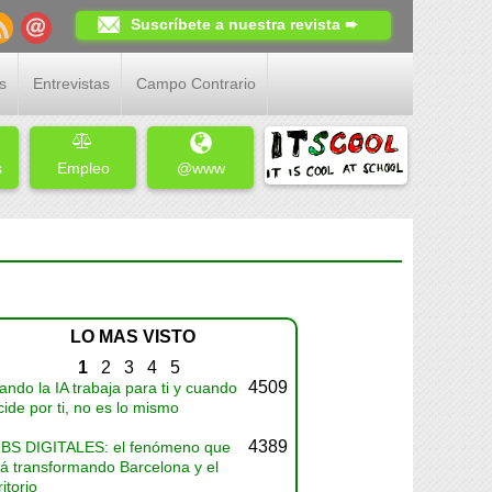
Suscríbete a nuestra revista ➨
s
Entrevistas
Campo Contrario
s
Empleo
@www
LO MAS VISTO
1
2
3
4
5
4509
ndo la IA trabaja para ti y cuando
ide por ti, no es lo mismo
4389
BS DIGITALES: el fenómeno que
tá transformando Barcelona y el
ritorio