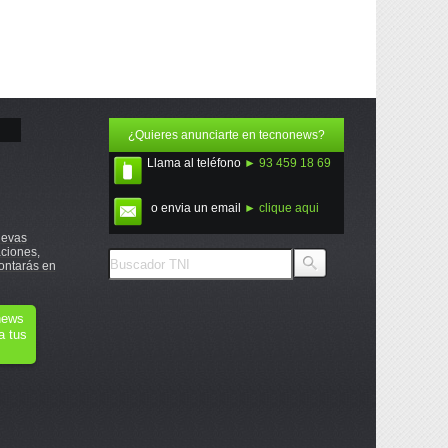
¿Quieres anunciarte en tecnonews?
Llama al teléfono
► 93 459 18 69
o envia un email
► clique aqui
uevas
ciones,
ontarás en
onews
a tus