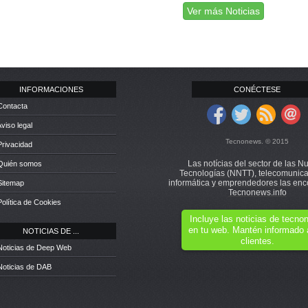
Ver más Noticias
INFORMACIONES
CONÉCTESE
Contacta
Aviso legal
Tecnonews. © 2015
Privacidad
Las notícias del sector de las N
 Quién somos
Tecnologías (NNTT), telecomunica
informática y emprendedores las enc
Sitemap
Tecnonews.info
Política de Cookies
Incluye las noticias de tecn
en tu web. Mantén informado 
NOTICIAS DE ...
clientes.
Noticias de Deep Web
Noticias de DAB