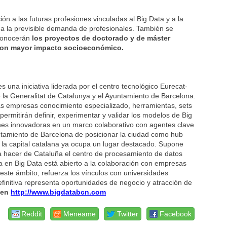
n a las futuras profesiones vinculadas al Big Data y a la
te a la previsible demanda de profesionales. También se
conocerán
los proyectos de doctorado y de máster
 con mayor impacto socioeconómico.
 una iniciativa liderada por el centro tecnológico Eurecat-
e la Generalitat de Catalunya y el Ayuntamiento de Barcelona.
las empresas conocimiento especializado, herramientas, sets
 permitirán definir, experimentar y validar los modelos de Big
ones innovadoras en un marco colaborativo con agentes clave
yuntamiento de Barcelona de posicionar la ciudad como hub
e la capital catalana ya ocupa un lugar destacado. Supone
a hacer de Cataluña el centro de procesamiento de datos
a en Big Data está abierto a la colaboración con empresas
este ámbito, refuerza los vínculos con universidades
finitiva representa oportunidades de negocio y atracción de
 en
http://www.bigdatabcn.com
Reddit
Meneame
Twitter
Facebook