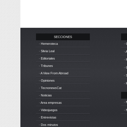
SECCIONES
· Hemeroteca
· 
· Silvia Leal
· 
· Editoriales
· 
· Tribunes
·
· A View From Abroad
· 
· Opiniones
· 
· TecnonewsCat
· Noticias
· 
· Area empresas
· Videojuegos
· 
· Entrevistas
· Dos minutos