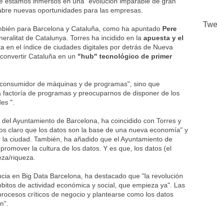
ue estamos inmersos en una "evolución imparable de gran
e abre nuevas oportunidades para las empresas.
Twe
mbién para Barcelona y Cataluña, como ha apuntado
Pere
eralitat de Catalunya. Torres ha incidido en la
apuesta y el
a en el índice de ciudades digitales por detrás de Nueva
 convertir Cataluña en un
"hub" tecnológico de primer
o consumidor de máquinas y de programas", sino que
factoría de programas y preocuparnos de disponer de los
es ".
 del Ayuntamiento de Barcelona, ​​ha coincidido con Torres y
os claro que los datos son la base de una nueva economía" y
de la ciudad. También, ha añadido que el Ayuntamiento de
romover la cultura de los datos. Y es que, los datos (el
eza/riqueza.
cia en Big Data Barcelona, ​​ha destacado que "la revolución
mbitos de actividad económica y social, que empieza ya". Las
procesos críticos de negocio y plantearse como los datos
n".