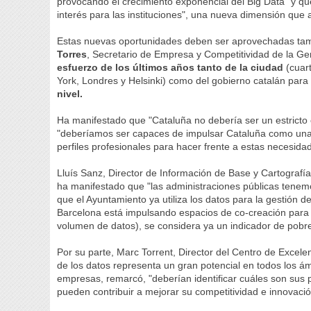
provocando el crecimiento exponencial del Big Data" y q
interés para las instituciones", una nueva dimensión qu
Estas nuevas oportunidades deben ser aprovechadas ta
Torres
, Secretario de Empresa y Competitividad de la Gen
esfuerzo de los últimos años tanto de la ciudad
(cuart
York, Londres y Helsinki) como del gobierno catalán para
nivel.
Ha manifestado que "Cataluña no debería ser un estrict
"deberíamos ser capaces de impulsar Cataluña como una 
perfiles profesionales para hacer frente a estas necesidad
Lluís Sanz, Director de Información de Base y Cartografía
ha manifestado que "las administraciones públicas tenem
que el Ayuntamiento ya utiliza los datos para la gestión 
Barcelona está impulsando espacios de co-creación para p
volumen de datos), se considera ya un indicador de pobr
Por su parte, Marc Torrent, Director del Centro de Excelen
de los datos representa un gran potencial en todos los á
empresas, remarcó, "deberían identificar cuáles son sus 
pueden contribuir a mejorar su competitividad e innovació