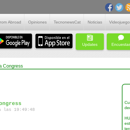
From Abroad
Opiniones
TecnonewsCat
Noticias
Videojuego
Updates
Encuesta
ta Congress
Cua
ongress
dec
a las 19:49:48
HU
es
ter