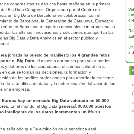
ar de congresistas se dan cita hasta mañana en la primera
Wi
 del Big Data Congress. Organizado por el Centro de
fac
ncia en Big Data de Barcelona en colaboración con el
cli
iento de Barcelona, ​​la Generalitat de Catalunya, Eurecat y
 reúne en Barcelona a expertos nacionales e internacionales
Ro
ordar las últimas innovaciones y soluciones que aportan las
aut
gías Big Data y Data Analytics en el sector público y
arial.
Un
ind
mera jornada ha puesto de manifiesto
los 4 grandes retos
pone el Big Data
: el aspecto normativo para velar por los
s y deberes de los ciudadanos, el cambio cultural en la
 en que se toman las decisiones, la formación y
rsión de los perfiles profesionales para abordar la creciente
 de la analítica de datos y la determinación del valor de los
F
de una empresa.
 Europa hay un mercado Big Data valorado en 50.000
p
ores
. En el mundo, el Big Data
generará 900.000 puestos
so inteligente de los datos incrementan un 8% su
d
 ha señalado que "la evolución de la sensórica está