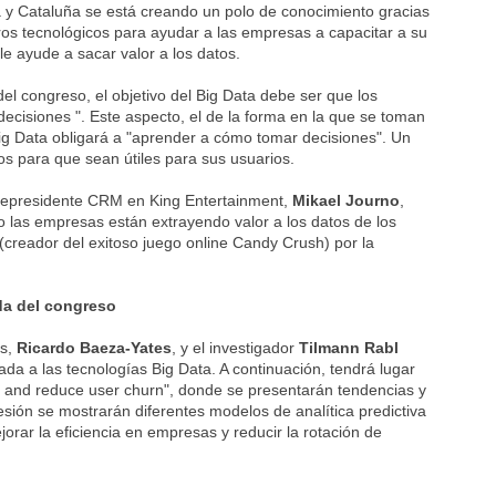
a y Cataluña se está creando un polo de conocimiento gracias
ros tecnológicos para ayudar a las empresas a capacitar a su
 le ayude a sacar valor a los datos.
el congreso, el objetivo del Big Data debe ser que los
decisiones ". Este aspecto, el de la forma en la que se toman
 Big Data obligará a "aprender a cómo tomar decisiones". Un
s para que sean útiles para sus usuarios.
vicepresidente CRM en King Entertainment,
Mikael Journo
,
 las empresas están extrayendo valor a los datos de los
(creador del exitoso juego online Candy Crush) por la
da del congreso
bs,
Ricardo Baeza-Yates
, y el investigador
Tilmann Rabl
da a las tecnologías Big Data. A continuación, tendrá lugar
cy and reduce user churn", donde se presentarán tendencias y
sión se mostrarán diferentes modelos de analítica predictiva
orar la eficiencia en empresas y reducir la rotación de