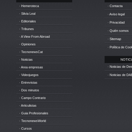
· Hemeroteca
· Contacta
· Silvia Leal
· Aviso legal
· Editoriales
· Privacidad
· Tribunes
· Quién somos
· A View From Abroad
· Sitemap
· Opiniones
· Política de Coo
· TecnonewsCat
· Noticias
NOTICIA
· Noticias de D
· Area empresas
· Videojuegos
· Noticias de DA
· Entrevistas
· Dos minutos
· Campo Contrario
· Articulistas
· Guia Profesionales
· TecnonewsWorld
· Cursos