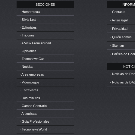
SECCIONES
INFORM
· Hemeroteca
· Contacta
· Silvia Leal
· Aviso legal
· Editoriales
· Privacidad
· Tribunes
· Quién somos
· A View From Abroad
· Sitemap
· Opiniones
· Política de Coo
· TecnonewsCat
· Noticias
NOTICIA
· Noticias de D
· Area empresas
· Videojuegos
· Noticias de DA
· Entrevistas
· Dos minutos
· Campo Contrario
· Articulistas
· Guia Profesionales
· TecnonewsWorld