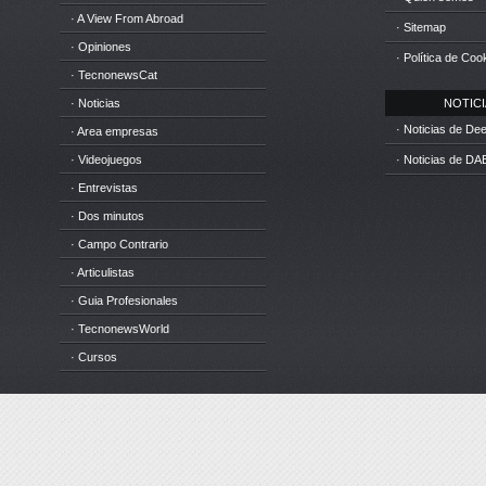
· A View From Abroad
· Sitemap
· Opiniones
· Política de Coo
· TecnonewsCat
· Noticias
NOTICIA
· Noticias de D
· Area empresas
· Videojuegos
· Noticias de DA
· Entrevistas
· Dos minutos
· Campo Contrario
· Articulistas
· Guia Profesionales
· TecnonewsWorld
· Cursos