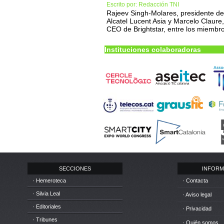
Escrito por: Redacción TNI
Rajeev Singh-Molares, presidente de
Alcatel Lucent Asia y Marcelo Claure,
CEO de Brightstar, entre los miembr
Instituciones colaboradoras
SECCIONES
INFORM
· Hemeroteca
· Contacta
· Silvia Leal
· Aviso legal
· Editoriales
· Privacidad
· Tribunes
· Quién somos