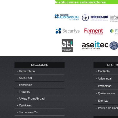
Instituciones colaboradoras
SECCIONES
INFORM
· Hemeroteca
· Contacta
· Silvia Leal
· Aviso legal
· Editoriales
· Privacidad
· Tribunes
· Quién somos
· A View From Abroad
· Sitemap
· Opiniones
· Política de Coo
· TecnonewsCat