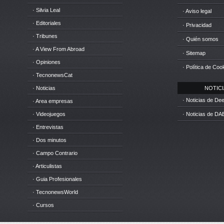
· Silvia Leal
· Aviso legal
· Editoriales
· Privacidad
· Tribunes
· Quién somos
· A View From Abroad
· Sitemap
· Opiniones
· Política de Coo
· TecnonewsCat
· Noticias
NOTICIA
· Noticias de D
· Area empresas
· Videojuegos
· Noticias de DA
· Entrevistas
· Dos minutos
· Campo Contrario
· Articulistas
· Guia Profesionales
· TecnonewsWorld
· Cursos