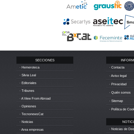
SECCIONES
INFORM
· Hemeroteca
· Contacta
· Silvia Leal
· Aviso legal
· Editoriales
· Privacidad
· Tribunes
· Quién somos
· A View From Abroad
· Sitemap
· Opiniones
· Política de Coo
· TecnonewsCat
· Noticias
NOTICIA
· Noticias de D
· Area empresas