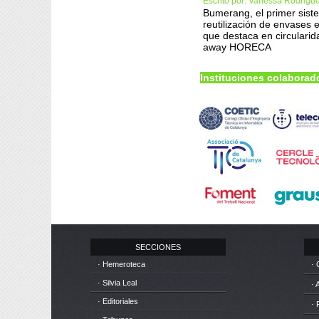
Escrito por: Vanessa Rodrigu
Bumerang, el primer sist
reutilización de envases
que destaca en circularid
away HORECA
Instituciones colaborad
SECCIONES
· Hemeroteca
· 
· Silvia Leal
· 
· Editoriales
· 