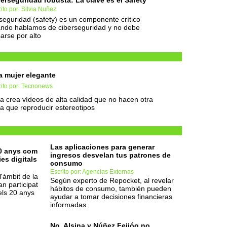
erseguridad robusta: La clave es el Safety
ito por: Silvia Nuñez
seguridad (safety) es un componente crítico
ndo hablamos de ciberseguridad y no debe
arse por alto
 mujer elegante
rito por: Tecnonews
a crea vídeos de alta calidad que no hacen otra
a que reproducir estereotipos
Las aplicaciones para generar
20 anys com
ingresos desvelan tus patrones de
es digitals
consumo
Escrito por: Agencias Externas
'àmbit de la
Según experto de Repocket, al revelar
an participat
hábitos de consumo, también pueden
els 20 anys
ayudar a tomar decisiones financieras
informadas.
No, Alsina y Núñez Feijóo no