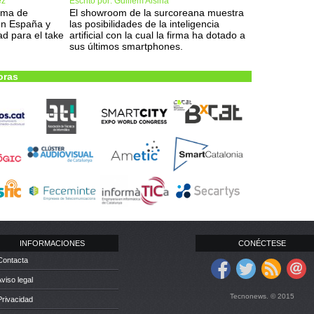
ez
Escrito por: Guillem Alsina
ema de
El showroom de la surcoreana muestra
 en España y
las posibilidades de la inteligencia
ad para el take
artificial con la cual la firma ha dotado a
sus últimos smartphones.
oras
INFORMACIONES
CONÉCTESE
Contacta
Aviso legal
Tecnonews. © 2015
Privacidad