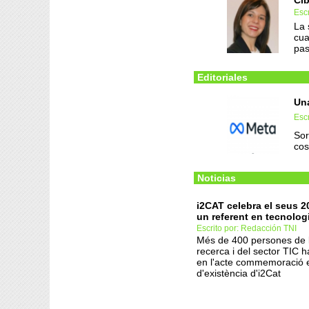
Cib
Escr
La 
cua
pas
Editoriales
Una
Esc
Sor
cos
Noticias
i2CAT celebra el seus 
un referent en tecnologi
Escrito por: Redacción TNI
Més de 400 persones de l
recerca i del sector TIC h
en l'acte commemoració 
d'existència d'i2Cat