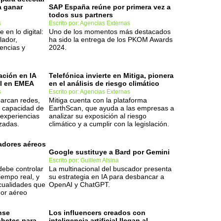
a ganar
SAP España reúne por primera vez a
todos sus partners
s
Escrito por: Agencias Externas
e en lo digital:
Uno de los momentos más destacados
lador,
ha sido la entrega de los PKOM Awards
rencias y
2024.
ación en IA
Telefónica invierte en Mitiga, pionera
al en EMEA
en el análisis de riesgo climático
s
Escrito por: Agencias Externas
arcan redes,
Mitiga cuenta con la plataforma
y capacidad de
EarthScan, que ayuda a las empresas a
 experiencias
analizar su exposición al riesgo
izadas.
climático y a cumplir con la legislación.
adores aéreos
Google sustituye a Bard por Gemini
Escrito por: Guillem Alsina
ebe controlar
La multinacional del buscador presenta
iempo real, y
su estrategia en IA para desbancar a
cualidades que
OpenAI y ChatGPT.
dor aéreo
nse
Los influencers creados con
ohetes para
inteligencia artificial llegan al