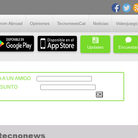
From Abroad
Opiniones
TecnonewsCat
Noticias
Videojuego
Updates
Encuesta
A A UN AMIGO
ASUNTO