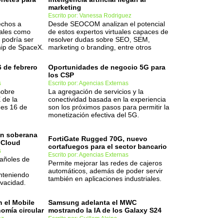
marketing
Escrito por: Vanessa Rodriguez
echos a
Desde SEOCOM analizan el potencial
tales como
de estos expertos virtuales capaces de
, podría ser
resolver dudas sobre SEO, SEM,
hip de SpaceX.
marketing o branding, entre otros
6 de febrero
Oportunidades de negocio 5G para
los CSP
s
Escrito por: Agencias Externas
sobre
La agregación de servicios y la
 de la
conectividad basada en la experiencia
nes 16 de
son los próximos pasos para permitir la
monetización efectiva del 5G.
ión soberana
FortiGate Rugged 70G, nuevo
 Cloud
cortafuegos para el sector bancario
s
Escrito por: Agencias Externas
pañoles de
Permite mejorar las redes de cajeros
automáticos, además de poder servir
anteniendo
también en aplicaciones industriales.
ivacidad.
 el Mobile
Samsung adelanta el MWC
omía circular
mostrando la IA de los Galaxy S24