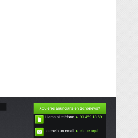
¿Quieres anunciarte en tecnonews?
Llama al teléfono
► 93 459 18 69
o envia un email
► clique aqui