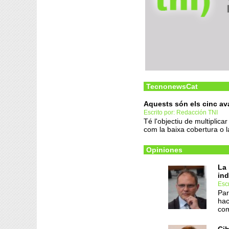
TecnonewsCat
Aquests són els cinc av
Escrito por: Redacción TNI
Té l'objectiu de multiplica
com la baixa cobertura o 
Opiniones
La 
ind
Escr
Par
hac
com