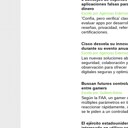
aplicaciones falsas par
dinero
Escrito por: Agencias Externa
'Confía, pero verifica' clav
evaluar apps por desarrol
reseñas, privacidad, refe
certificaciones.
Cisco desvela su innov
durante su evento anu
Escrito por: Agencias Externa
Las nuevas soluciones ab
seguridad, colaboración 
observación para ofrecer
digitales seguras y optim
Buscan futuros control
entre gamers
Escrito por: Guillem Alsina
Según la FAA, un gamer d
múltiples parámetros en t
reaccionar rápidamente, 
se le piden a un controla
El ejército estadounide
interesado en utilizar c