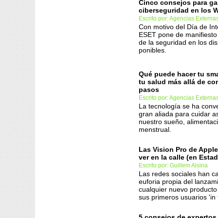
Cinco consejos para gar
ciberseguridad en los 
Escrito por: Agencias Externa
Con motivo del Día de In
ESET pone de manifiesto 
de la seguridad en los dis
ponibles.
Qué puede hacer tu sm
tu salud más allá de co
pasos
Escrito por: Agencias Externa
La tecnología se ha conv
gran aliada para cuidar 
nuestro sueño, alimentaci
menstrual.
Las Vision Pro de Apple
ver en la calle (en Est
Escrito por: Guillem Alsina
Las redes sociales han c
euforia propia del lanzam
cualquier nuevo producto
sus primeros usuarios 'in t
5 consejos de expertos 