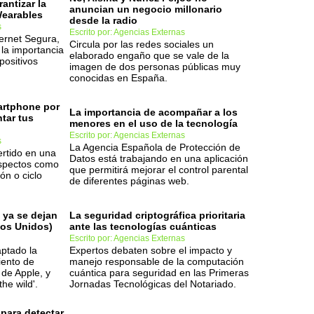
antizar la
anuncian un negocio millonario
Wearables
desde la radio
s
Escrito por: Agencias Externas
ternet Segura,
Circula por las redes sociales un
la importancia
elaborado engaño que se vale de la
positivos
imagen de dos personas públicas muy
conocidas en España.
artphone por
La importancia de acompañar a los
ntar tus
menores en el uso de la tecnología
Escrito por: Agencias Externas
s
La Agencia Española de Protección de
ertido en una
Datos está trabajando en una aplicación
aspectos como
que permitirá mejorar el control parental
ón o ciclo
de diferentes páginas web.
 ya se dejan
La seguridad criptográfica prioritaria
ados Unidos)
ante las tecnologías cuánticas
Escrito por: Agencias Externas
aptado la
Expertos debaten sobre el impacto y
iento de
manejo responsable de la computación
 de Apple, y
cuántica para seguridad en las Primeras
he wild'.
Jornadas Tecnológicas del Notariado.
para detectar