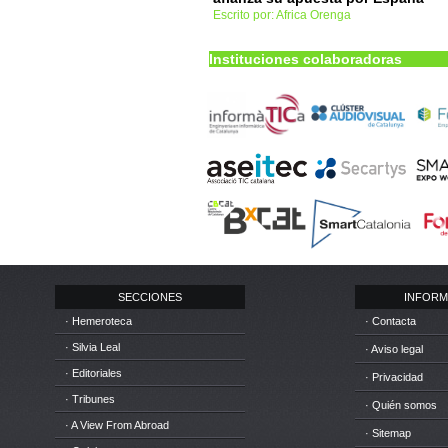
Escrito por: Africa Orenga
Instituciones colaboradoras
SECCIONES
INFORM
· Hemeroteca
· Contacta
· Silvia Leal
· Aviso legal
· Editoriales
· Privacidad
· Tribunes
· Quién somos
· A View From Abroad
· Sitemap