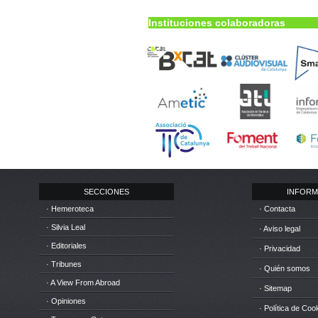
Instituciones colaboradoras
SECCIONES
INFORM
· Hemeroteca
· Contacta
· Silvia Leal
· Aviso legal
· Editoriales
· Privacidad
· Tribunes
· Quién somos
· A View From Abroad
· Sitemap
· Opiniones
· Política de Coo