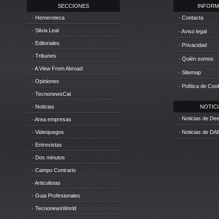
SECCIONES
INFORM
· Hemeroteca
· Contacta
· Silvia Leal
· Aviso legal
· Editoriales
· Privacidad
· Tribunes
· Quién somos
· A View From Abroad
· Sitemap
· Opiniones
· Política de Coo
· TecnonewsCat
· Noticias
NOTICIA
· Noticias de D
· Area empresas
· Videojuegos
· Noticias de DA
· Entrevistas
· Dos minutos
· Campo Contrario
· Articulistas
· Guia Profesionales
· TecnonewsWorld